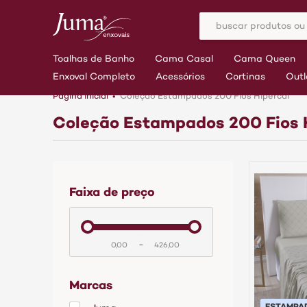
Toalhas de Banho
Cama Casal
Cama Queen
Enxoval Completo
Acessórios
Cortinas
Outl
Página inicial
Coleção Estampados 200 Fios Hipercal
Coleção Estampados 200 Fios 
faixa de preço
-
Marcas
ESTAMPA