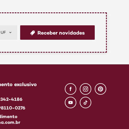
Receber novidades
UF
ento exclusivo
 3342-4186
 98110-0276
dimento
a.com.br