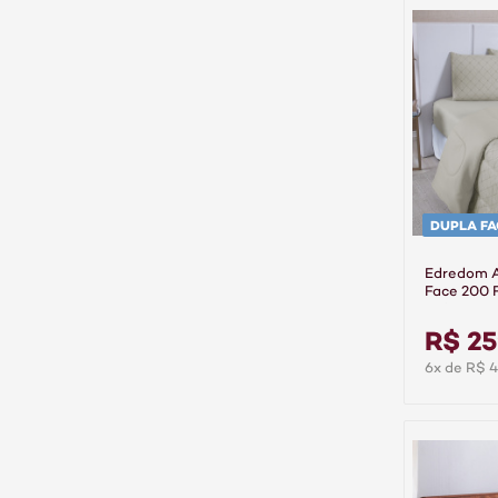
DUPLA FA
Edredom A
Face 200 F
- Linea
R$ 25
6x de R$ 4