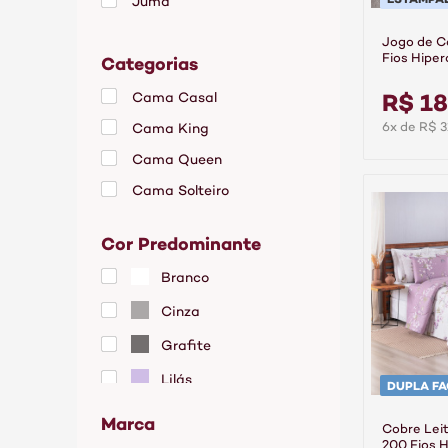
Juma
Jogo de C
Categorias
Fios Hiper
Linea
R$ 18
Cama Casal
6x de R$ 3
Cama King
Cama Queen
Cama Solteiro
Cobre Leito Casal
Cor Predominante
Cobre Leito King
Branco
Cobre Leito Queen
Cinza
Cobre Leito Solteiro
Edredom Casal
Grafite
Edredom Queen
Lilás
DUPLA FA
Edredom Solteiro
Marca
Cobre Leit
Jogo de Cama Casal
200 Fios H