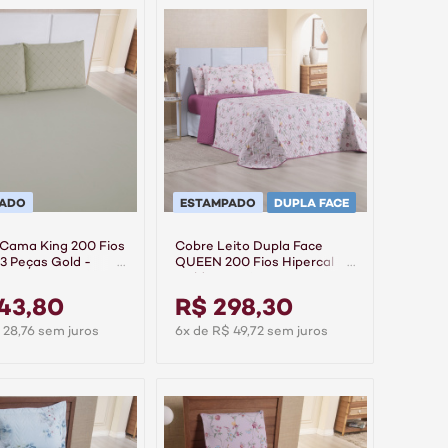
PADO
ESTAMPADO
DUPLA FACE
 Cama King 200 Fios
Cobre Leito Dupla Face
 3 Peças Gold -
QUEEN 200 Fios Hipercal
Gold - Cassis
43,80
R$ 298,30
 28,76 sem juros
6x de R$ 49,72 sem juros