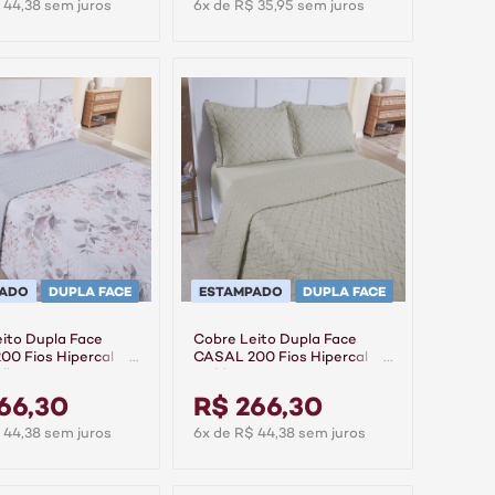
 44,38 sem juros
6x de R$ 35,95 sem juros
PADO
DUPLA FACE
ESTAMPADO
DUPLA FACE
ito Dupla Face
Cobre Leito Dupla Face
0 Fios Hipercal
CASAL 200 Fios Hipercal
olhare
Gold - Linea
66,30
R$ 266,30
 44,38 sem juros
6x de R$ 44,38 sem juros