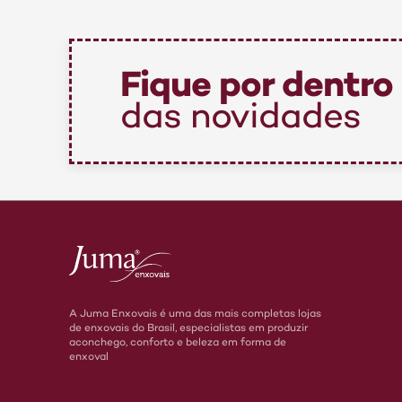
Fique por dentro
das novidades
A Juma Enxovais é uma das mais completas lojas
de enxovais do Brasil, especialistas em produzir
aconchego, conforto e beleza em forma de
enxoval