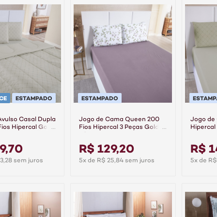
CE
ESTAMPADO
ESTAMPADO
ESTAM
vulso Casal Dupla
Jogo de Cama Queen 200
Jogo de
ios Hipercal Gold
Fios Hipercal 3 Peças Gold -
Hipercal
Liberty
Linea
9,70
R$ 129,20
R$ 1
3,28 sem juros
5x de R$ 25,84 sem juros
5x de R$