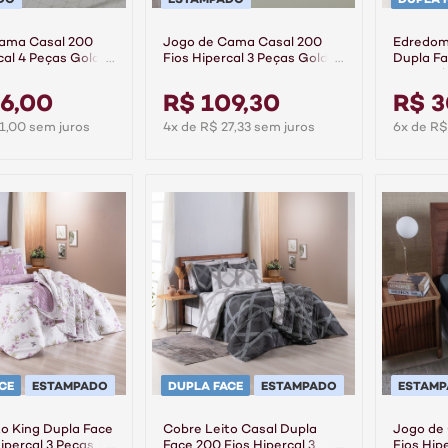
ama Casal 200
Jogo de Cama Casal 200
Edredom
cal 4 Peças Gold -
Fios Hipercal 3 Peças Gold -
Dupla Fa
Linea
Hipercal
6,00
R$ 109,30
R$ 3
1,00 sem juros
4x de R$ 27,33 sem juros
6x de R$
CE
ESTAMPADO
DUPLA FACE
ESTAMPADO
ESTAM
o King Dupla Face
Cobre Leito Casal Dupla
Jogo de
ipercal 3 Peças
Face 200 Fios Hipercal 3
Fios Hip