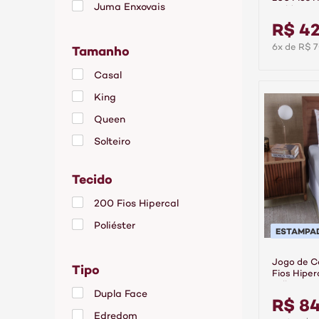
Juma Enxovais
Gold Ann
Jogo de Cama King
R$ 42
Jogo de Cama Queen
Tamanho
6x de R$ 7
Jogo de Cama Solteiro
Casal
Kit Enxoval Casal
King
Kit Enxoval King
Queen
Kit Enxoval Queen
Solteiro
Kit Enxoval Solteiro
Para Cama Casal
Tecido
Para Cama King
200 Fios Hipercal
Para Cama Queen
Poliéster
ESTAMPA
Para Cama Solteiro
Jogo de C
Tipo
Fios Hiper
Folhare
Dupla Face
R$ 8
Edredom