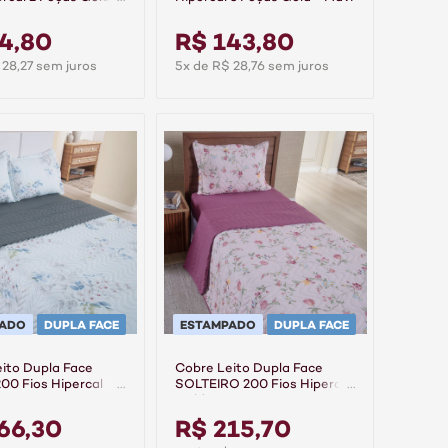
4,80
R$ 143,80
 28,27 sem juros
5x de R$ 28,76 sem juros
PADO
DUPLA FACE
ESTAMPADO
DUPLA FACE
ito Dupla Face
Cobre Leito Dupla Face
0 Fios Hipercal
SOLTEIRO 200 Fios Hipercal
urora
Gold - Cassis
66,30
R$ 215,70