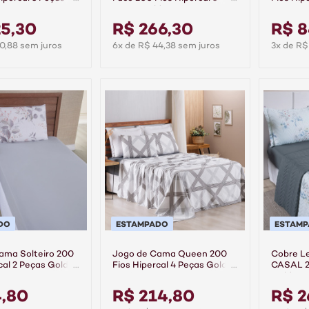
e
Peças Gold Mavi
Aurora
5,30
R$ 266,30
R$ 8
0,88 sem juros
6x de R$ 44,38 sem juros
3x de R$
DO
ESTAMPADO
ESTAM
ama Solteiro 200
Jogo de Cama Queen 200
Cobre Le
cal 2 Peças Gold -
Fios Hipercal 4 Peças Gold -
CASAL 20
Mavi
Gold - A
4,80
R$ 214,80
R$ 2