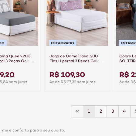
DO
ESTAMPADO
ESTAM
Cama Queen 200
Jogo de Cama Casal 200
Cobre Le
cal 3 Peças Gold -
Fios Hipercal 3 Peças Gold -
SOLTEIRO
Anne
Gold - A
9,20
R$ 109,30
R$ 2
5,84 sem juros
4x de R$ 27,33 sem juros
6x de R$
1
2
3
4
arme e conforto para o seu quarto.