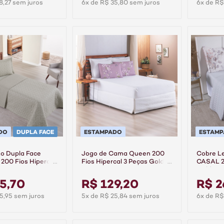
8,27 sem juros
6x de R$ 35,80 sem juros
6x de R$
DO
DUPLA FACE
ESTAMPADO
ESTAM
to Dupla Face
Jogo de Cama Queen 200
Cobre Le
200 Fios Hipercal
Fios Hipercal 3 Peças Gold -
CASAL 20
ea
Anne
Gold - F
5,70
R$ 129,20
R$ 2
5,95 sem juros
5x de R$ 25,84 sem juros
6x de R$