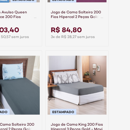
 Avulso Queen
Jogo de Cama Solteiro 200
ce 200 Fios
Fios Hipercal 2 Peças Gold -
 Gold Mavi
Cassis
03,40
R$ 84,80
 50,57 sem juros
3x de R$ 28,27 sem juros
PADO
ESTAMPADO
 Cama Solteiro 200
Jogo de Cama King 200 Fios
ercal 2 Peças Gold -
Hipercal 3 Peças Gold - Mavi