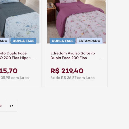
PADO
DUPLA FACE
DUPLA FACE
ESTAMPADO
ito Dupla Face
Edredom Avulso Solteiro
 200 Fios Hipercal
Dupla Face 200 Fios
urora
Hipercal Gold - Cassis
15,70
R$ 219,40
 35,95 sem juros
6x de R$ 36,57 sem juros
5