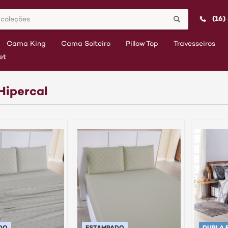
(16)
Cama King
Cama Solteiro
Pillow Top
Travesseiros
et
Hipercal
DO
ESTAMPADO
DUPLA 