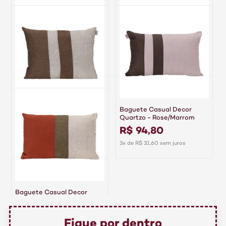
Baguete Casual Decor Onix
Baguete Casual Decor
- Cinza/Chumbo
Ambar - Caqui
R$ 103,30
R$ 96,40
4x de R$ 25,83 sem juros
3x de R$ 32,13 sem juros
Baguete Casual Decor
Baguete Casual Decor
Linho - Natural/Caqui
Quartzo - Rose/Marrom
R$ 93,60
R$ 94,80
3x de R$ 31,20 sem juros
3x de R$ 31,60 sem juros
Baguete Casual Decor
Terrena - Terracota
R$ 109,80
Fique por dentro