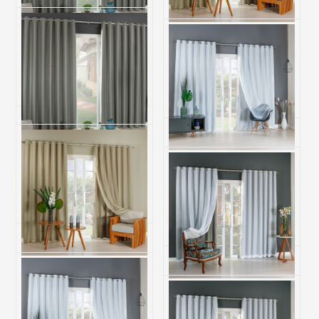
Cortina Blackout Varão
Cortina Blackout Com Voil
Simples 2M Arles Cinza
Varão Simples 3M Argus
Cáqui
R$ 242,50
R$ 569,90
6x de R$ 40,42 sem juros
6x de R$ 94,98 sem juros
Cortina Blackout Varão
Simples 3M Arles Cinza
Cortina Blackout Com Voil
Varão Simples 2M Argus
R$ 444,90
Branco
R$ 304,50
6x de R$ 74,15 sem juros
6x de R$ 50,75 sem juros
Cortina Blackout Com Voil
Varão Simples 2M Argus
Cáqui
Cortina Blackout Com Voil
Varão Simples 2M Argus
R$ 304,50
Cinza