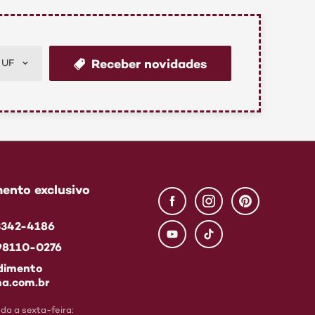
Receber novidades
UF
ento exclusivo
 3342-4186
 98110-0276
dimento
a.com.br
a a sexta-feira: