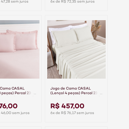
 47,28 sem juros
6x de R$ 72,35 sem juros
 Cama CASAL
Jogo de Cama CASAL
3 peças) Percal 230
(Lençol 4 peças) Percal 230
0% Algodão Casual
Fios 100% Algodão Casual
Palha
76,00
R$ 457,00
 46,00 sem juros
6x de R$ 76,17 sem juros