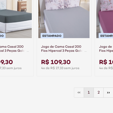
DO
ESTAMPADO
ESTAM
ama Casal 200
Jogo de Cama Casal 200
Jogo de
cal 3 Peças Gold -
Fios Hipercal 3 Peças Gold -
Fios Hip
Folhare
Cassis
9,30
R$ 109,30
R$ 1
7,33 sem juros
4x de R$ 27,33 sem juros
4x de R$
1
2