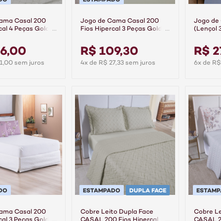
ama Casal 200
Jogo de Cama Casal 200
Jogo de
cal 4 Peças Gold -
Fios Hipercal 3 Peças Gold -
(Lençol 
Linea
Fios 10
Topázio
6,00
R$ 109,30
R$ 2
1,00 sem juros
4x de R$ 27,33 sem juros
6x de R$
DO
ESTAMPADO
DUPLA FACE
ESTAM
ama Casal 200
Cobre Leito Dupla Face
Cobre Le
cal 3 Peças Gold -
CASAL 200 Fios Hipercal
CASAL 20