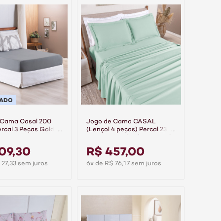
PADO
 Cama Casal 200
Jogo de Cama CASAL
ercal 3 Peças Gold -
(Lençol 4 peças) Percal 230
Fios 100% Algodão Casual
Verde
09,30
R$ 457,00
 27,33 sem juros
6x de R$ 76,17 sem juros