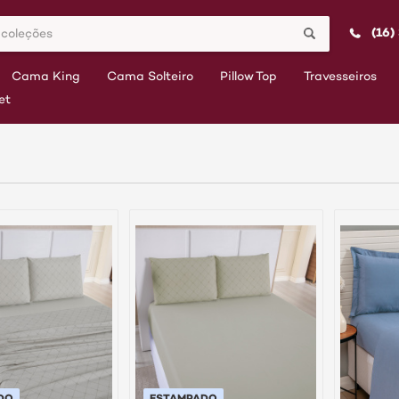
(16)
Cama King
Cama Solteiro
Pillow Top
Travesseiros
et
DO
ESTAMPADO