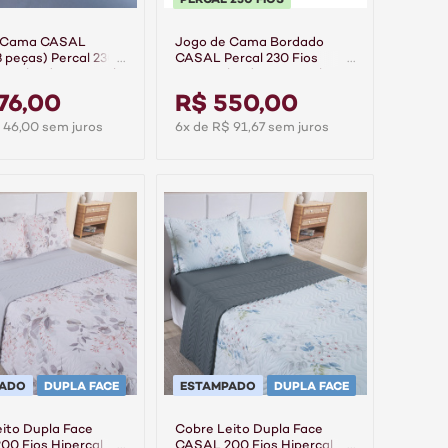
 Cama CASAL
Jogo de Cama Bordado
3 peças) Percal 230
CASAL Percal 230 Fios
0% Algodão Casual
100% Algodão Pontual
Branco/Grafite
76,00
R$ 550,00
 46,00 sem juros
6x de R$ 91,67 sem juros
PADO
DUPLA FACE
ESTAMPADO
DUPLA FACE
ito Dupla Face
Cobre Leito Dupla Face
0 Fios Hipercal
CASAL 200 Fios Hipercal