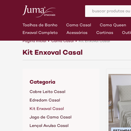
Toalhas de Banho
Cama Casal
Cama Queen
Enxoval Completo
Acessórios
Cortinas
Outl
Página inicial
Cama Casal
Kit Enxoval Casal
Kit Enxoval Casal
Categoria
Cobre Leito Casal
Edredom Casal
Kit Enxoval Casal
Jogo de Cama Casal
Lençol Avulso Casal
ESTAMPA