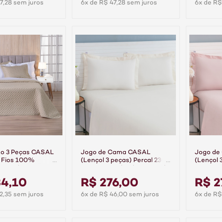
7,28 sem juros
6x de R$ 47,28 sem juros
6x de R$
to 3 Peças CASAL
Jogo de Cama CASAL
Jogo de
0 Fios 100%
(Lençol 3 peças) Percal 230
(Lençol 
ontual - Bege
Fios 100% Algodão Casual
Fios 10
Palha
Rosê
34,10
R$ 276,00
R$ 2
2,35 sem juros
6x de R$ 46,00 sem juros
6x de R$