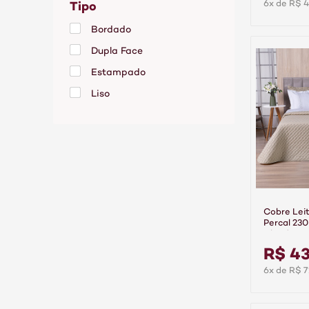
Tipo
6x de R$ 4
Bordado
Dupla Face
Estampado
Liso
Matelassado
Cobre Lei
Percal 23
Algodão P
R$ 4
6x de R$ 7