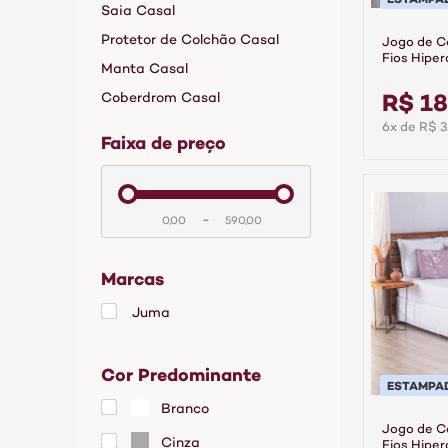
Saia Casal
Protetor de Colchão Casal
Jogo de C
Fios Hiper
Manta Casal
Linea
R$ 18
Coberdrom Casal
6x de R$ 3
faixa de preço
-
Marcas
Juma
Cor Predominante
ESTAMPA
Branco
Jogo de C
Cinza
Fios Hiper