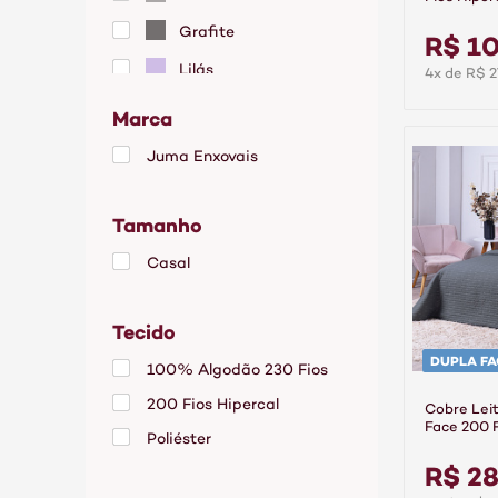
Anne
Grafite
R$ 10
Lilás
4x de R$ 2
Marca
Juma Enxovais
Tamanho
Casal
Tecido
DUPLA FA
100% Algodão 230 Fios
200 Fios Hipercal
Cobre Lei
Face 200 F
Poliéster
Dacar Pre
R$ 28