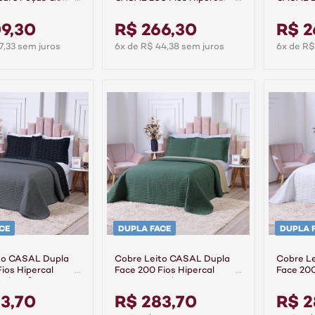
Gold - Linea
Gold - F
9,30
R$ 266,30
R$ 2
7,33 sem juros
6x de R$ 44,38 sem juros
6x de R$
CE
DUPLA FACE
DUPLA 
to CASAL Dupla
Cobre Leito CASAL Dupla
Cobre L
ios Hipercal
Face 200 Fios Hipercal
Face 200
to/Grafite
Dacar Verde/Caqui
Dacar B
3,70
R$ 283,70
R$ 2