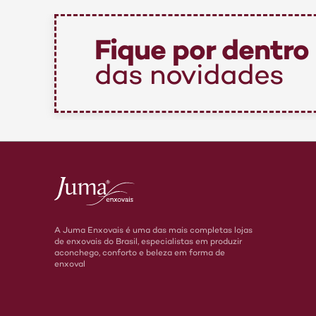
Fique por dentro
das novidades
A Juma Enxovais é uma das mais completas lojas
de enxovais do Brasil, especialistas em produzir
aconchego, conforto e beleza em forma de
enxoval