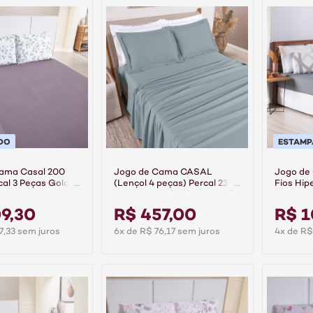
DO
ESTAM
ama Casal 200
Jogo de Cama CASAL
Jogo de
cal 3 Peças Gold -
(Lençol 4 peças) Percal 230
Fios Hip
Fios 100% Algodão Casual
Mavi
Grafite
9,30
R$ 457,00
R$ 1
7,33 sem juros
6x de R$ 76,17 sem juros
4x de R$