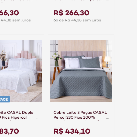
olhare
Gold - Aurora
66,30
R$ 266,30
 44,38 sem juros
6x de R$ 44,38 sem juros
FACE
eito CASAL Dupla
Cobre Leito 3 Peças CASAL
 Fios Hipercal
Percal 230 Fios 100%
ranco/Branco
Algodão Pontual - Grafite
83,70
R$ 434,10