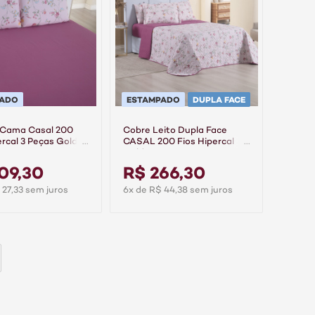
PADO
ESTAMPADO
DUPLA FACE
 Cama Casal 200
Cobre Leito Dupla Face
ercal 3 Peças Gold -
CASAL 200 Fios Hipercal
Gold - Cassis
09,30
R$ 266,30
 27,33 sem juros
6x de R$ 44,38 sem juros