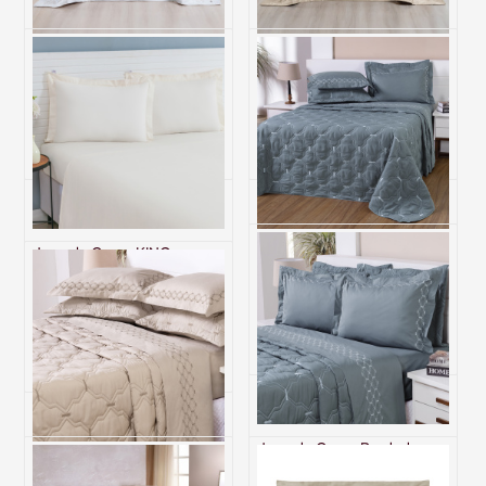
Cobre Leito 3 Peças KING
Cobre Leito 3 Peças KING
Percal 400 Fios Algodão
Percal 400 Fios Algodão
Andorra Branco/Caqui
Andorra Bege
R$ 1.499,90
R$ 1.499,90
6x de R$ 249,98 sem juros
6x de R$ 249,98 sem juros
Jogo de Cama KING
Cobre Leito Bordado King
(Lençol 3 peças) Percal 230
Percal 230 Fios Supreme 3
Fios 100% Algodão Casual
Peças Grafite
Palha
R$ 758,60
R$ 363,00
6x de R$ 126,43 sem juros
6x de R$ 60,50 sem juros
Jogo de Cama Bordado
Cobre Leito Bordado King
KING (4 Peças) Percal 230
Percal 230 Fios Supreme 3
Fios 100% Algodão