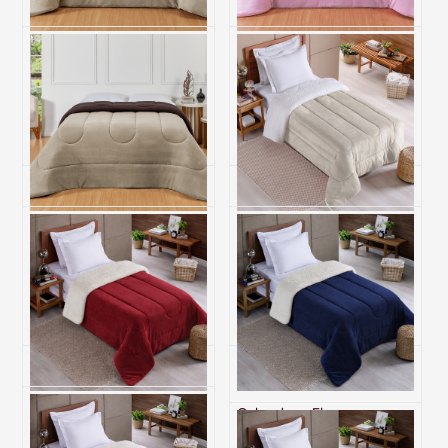
Coberdrom Fleece Dupla
Coberdrom Fleece Dupla
Face SOLTEIRO Sonata -
Face SOLTEIRO Sonata -
Bege
Rosa Velho
R$ 305,20
R$ 305,20
6x de R$ 50,87 sem juros
6x de R$ 50,87 sem juros
Coberdrom Fleece Dupla
Coberdrom Fleece com
Face SOLTEIRO Sonata -
Sherpa Dupla Face
Marrom/Bege
SOLTEIRO Nevada - Bege
R$ 305,20
R$ 237,10
6x de R$ 50,87 sem juros
6x de R$ 39,52 sem juros
Coberdrom Fleece com
Coberdrom Fleece com
Sherpa Dupla Face
Sherpa Dupla Face
SOLTEIRO Nevada - Vinho
SOLTEIRO Nevada -