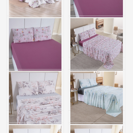
Edredom Avulso Queen
Jogo de Cama King 200
Dupla Face 200 Fios
Fios Hipercal 3 Peças Gold -
Hipercal Gold Anne
Cassis
R$ 303,40
R$ 143,80
6x de R$ 50,57 sem juros
5x de R$ 28,76 sem juros
Jogo de Cama Casal 200
Jogo de Cama King 200
Fios Hipercal 3 Peças Gold -
Fios Hipercal 4 Peças Gold -
Cassis
Cassis
R$ 109,30
R$ 255,30
4x de R$ 27,33 sem juros
6x de R$ 42,55 sem juros
Jogo de Cama King 200
Jogo de Cama King 200