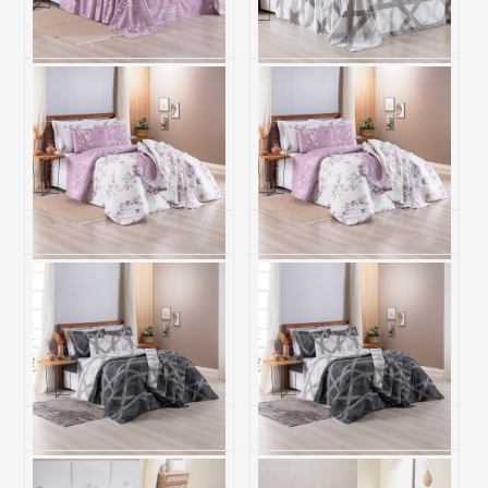
Jogo de Cama Casal 200
Jogo de Cama Casal 200
Fios Hipercal 4 Peças Gold -
Fios Hipercal 4 Peças Gold -
Anne
Mavi
R$ 186,00
R$ 186,00
6x de R$ 31,00 sem juros
6x de R$ 31,00 sem juros
Edredom Avulso Casal
Cobre Leito Queen Dupla
Dupla Face 200 Fios
Face 200 Fios Hipercal 3
Hipercal Gold Anne
Peças Gold Anne
R$ 259,70
R$ 298,30
6x de R$ 43,28 sem juros
6x de R$ 49,72 sem juros
Cobre Leito Queen Dupla
Cobre Leito King Dupla