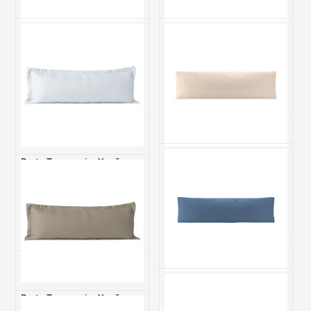
Fronha XUXÃO (1 Peça)
Fronha Xuxão Avulsa com
Percal 230 Fios 100%
Zíper 200 Fios Toque de
Algodão Casual Branco
Algodão Premier Branco
R$ 66,50
R$ 48,50
2x de R$ 33,25 sem juros
1x de R$ 48,50 sem juros
Porta Travesseiro Xuxão
Fronha XUXÃO (1 Peça)
Avulso Com Debrum e Zíper
Percal 230 Fios 100%
200 Fios Hipercal Criarte
Algodão Casual Bege
Branco
R$ 66,50
R$ 64,00
2x de R$ 33,25 sem juros
2x de R$ 32,00 sem juros
Fronha XUXÃO (1 Peça)
Porta Travesseiro Xuxão
Percal 230 Fios 100%
Avulso Com Debrum e Zíper
Algodão Casual Topázio