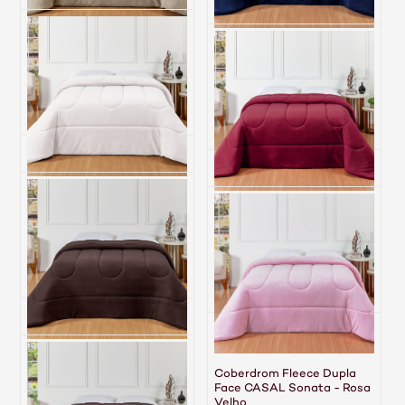
Coberdrom Fleece Dupla
Coberdrom Fleece Dupla
Face CASAL Sonata - Bege
Face CASAL Sonata -
Marinho
R$ 362,00
R$ 362,00
6x de R$ 60,33 sem juros
6x de R$ 60,33 sem juros
Coberdrom Fleece Dupla
Face CASAL Sonata - Off
Coberdrom Fleece Dupla
White
Face CASAL Sonata -
Vinho
R$ 362,00
R$ 362,00
6x de R$ 60,33 sem juros
6x de R$ 60,33 sem juros
Coberdrom Fleece Dupla
Face CASAL Sonata -
Coberdrom Fleece Dupla
Marrom
Face CASAL Sonata - Rosa
Velho