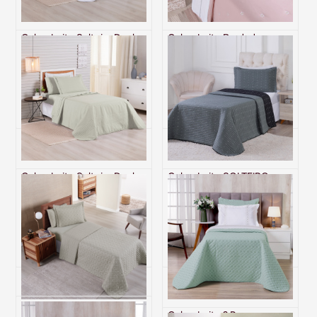
Cobre Leito Solteiro Dupla
Cobre Leito Bordado
Face 200 Fios Toque de
SOLTEIRO (2 Peças) Percal
Algodão 2 Peças Premier
230 Fios 100% Algodão
Branco
Bem Me Quer Rosê
R$ 335,00
R$ 599,90
6x de R$ 55,83 sem juros
6x de R$ 99,98 sem juros
Cobre Leito Solteiro Dupla
Cobre Leito SOLTEIRO
Face 200 Fios Toque de
Dupla Face 200 Fios
Algodão 2 Peças Premier
Hipercal Dacar
Cáqui
Preto/Grafite
R$ 335,00
R$ 219,70
6x de R$ 55,83 sem juros
6x de R$ 36,62 sem juros
Cobre Leito Dupla Face
Cobre Leito 2 Peças