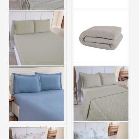
Jogo de Cama Casal 200
Manta Casal Nevada Fleece
Fios Hipercal 4 Peças Gold -
Inverno 100% Poliéster -
Linea
Marinho
R$ 186,00
R$ 92,00
6x de R$ 31,00 sem juros
3x de R$ 30,67 sem juros
Jogo de Cama Casal 200
Manta Casal Nevada Fleece
Fios Hipercal 3 Peças Gold -
Inverno 100% Poliéster -
Linea
Bege
R$ 109,30
R$ 92,00
4x de R$ 27,33 sem juros
3x de R$ 30,67 sem juros
Jogo de Cama CASAL
Cobre Leito Dupla Face
(Lençol 3 peças) Percal 230
CASAL 200 Fios Hipercal
Fios 100% Algodão Casual
Gold - Linea