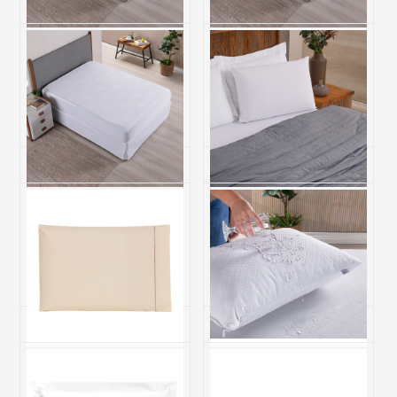
Protetor de Colchão Queen
Protetor de Colchão Casal
Malha Jacquard
Malha Jacquard
Impermeável Comfort
Impermeável Comfort
R$ 209,00
R$ 189,00
6x de R$ 34,83 sem juros
6x de R$ 31,50 sem juros
Protetor de Colchão
Protetor de Travesseiro
Solteiro Malha Jacquard
Com Zíper Percal 200 Fios
Impermeável Comfort
Repelente Cotton
R$ 144,00
R$ 31,00
5x de R$ 28,80 sem juros
1x de R$ 31,00 sem juros
Fronha Avulsa Ponto Palito
Protetor de Travesseiro
200 Fios Toque de Algodão
Com Zíper Malha Jacquard
Premier Bege
Impermeável Comfort