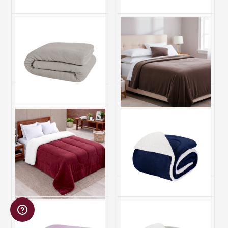
Manta Queen Nevada
Manta Queen Nevada
Fleece Inverno 100%
Fleece Inverno 100%
Poliéster - Marinho
Poliéster - Vinho
R$ 108,20
R$ 108,20
4x de R$ 27,05 sem juros
4x de R$ 27,05 sem juros
Manta Queen Nevada
Manta Queen Nevada
Fleece Inverno 100%
Fleece Inverno 100%
Poliéster - Bege
Poliéster - Tabaco
R$ 108,20
R$ 108,20
4x de R$ 27,05 sem juros
4x de R$ 27,05 sem juros
Coberdrom Fleece com
Coberdrom Fleece com
Sherpa Dupla Face QUEEN
Sherpa Dupla Face QUEEN
Nevada - Vinho
Nevada - Marinho