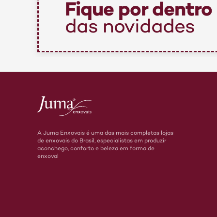
Fique por dentro
das novidades
A Juma Enxovais é uma das mais completas lojas
de enxovais do Brasil, especialistas em produzir
aconchego, conforto e beleza em forma de
enxoval