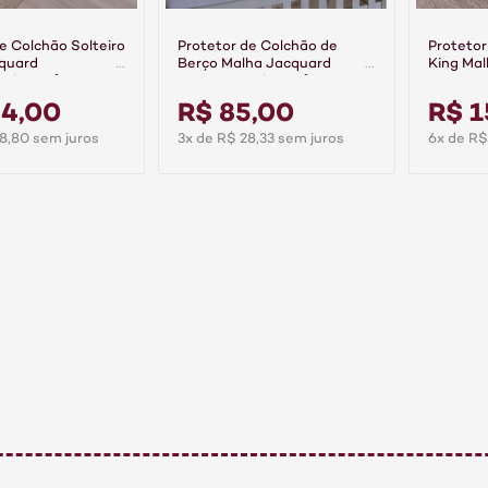
e Colchão Solteiro
Protetor de Colchão de
Protetor
quard
Berço Malha Jacquard
King Ma
el Comfort
Impermeável Comfort
Imperme
44,00
R$ 85,00
R$ 1
8,80 sem juros
3x de R$ 28,33 sem juros
6x de R$