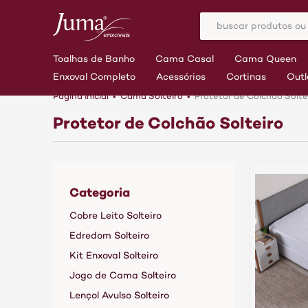
Toalhas de Banho
Cama Casal
Cama Queen
Enxoval Completo
Acessórios
Cortinas
Outl
Página inicial
Cama Solteiro
Protetor de Colchão Solte
Protetor de Colchão Solteiro
Categoria
Cobre Leito Solteiro
Edredom Solteiro
Kit Enxoval Solteiro
Jogo de Cama Solteiro
Lençol Avulso Solteiro