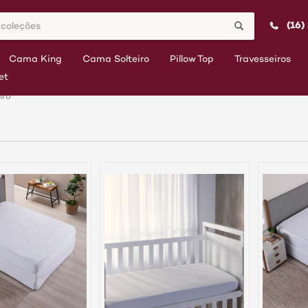
(16)
Cama King
Cama Solteiro
Pillow Top
Travesseiros
et
iro