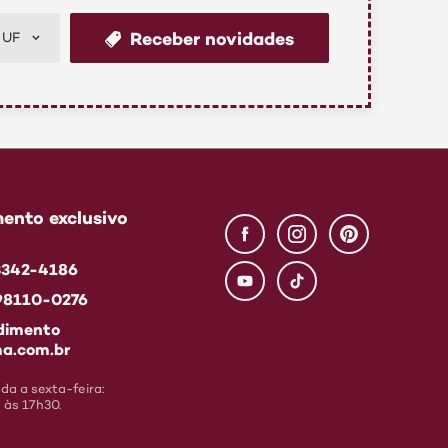
Receber novidades
UF
ento exclusivo
 3342-4186
 98110-0276
dimento
a.com.br
a a sexta-feira:
 às 17h30.