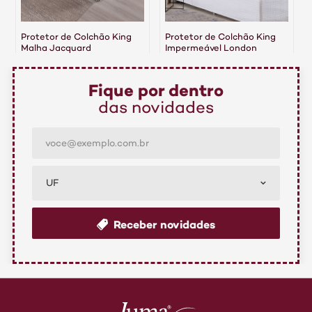
Protetor de Colchão King
Protetor de Colchão King
Malha Jacquard
Impermeável London
Impermeável Comfort
R$ 192,00
R$ 249,00
Fique por dentro
6x de R$ 32,00 sem juros
6x de R$ 41,50 sem juros
das novidades
UF
Receber novidades