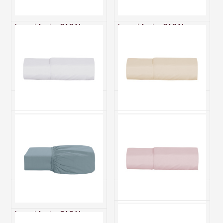
Lençol Avulso CASAL
Lençol Avulso CASAL
(Lençol 1 peças) Percal 230
(Lençol 1 peças) Percal 230
Fios 100% Algodão Casual
Fios 100% Algodão Casual
Branco
Rosê
R$ 181,00
R$ 181,00
6x de R$ 30,17 sem juros
6x de R$ 30,17 sem juros
Lençol Avulso com Elástico
Lençol Avulso com Elástico
Casal 200 Fios Toque de
Casal 200 Fios Toque de
Algodão Premier Branco
Algodão Premier Bege
R$ 124,00
R$ 124,00
4x de R$ 31,00 sem juros
4x de R$ 31,00 sem juros
Lençol Avulso CASAL
Lençol Avulso com Elástico
(Lençol 1 peças) Percal 230
Casal 200 Fios Toque de