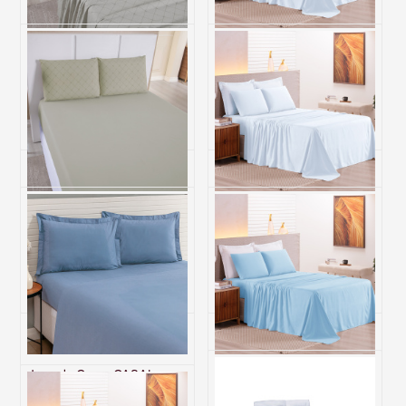
Jogo de Cama Casal 200
Jogo de Cama Casal 200
Fios Hipercal 4 Peças Gold -
Fios Hipercal 4 Peças
Linea
Criarte Branco
R$ 186,00
R$ 190,00
6x de R$ 31,00 sem juros
6x de R$ 31,67 sem juros
Jogo de Cama Casal 200
Jogo de Cama Casal 200
Fios Hipercal 3 Peças Gold -
Fios Hipercal 3 Peças
Linea
Criarte Branco
R$ 109,30
R$ 111,00
4x de R$ 27,33 sem juros
4x de R$ 27,75 sem juros
Jogo de Cama CASAL
Jogo de Cama Casal 200
(Lençol 3 peças) Percal 230
Fios Hipercal 4 Peças
Fios 100% Algodão Casual
Criarte Azul Claro