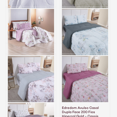
Edredom Avulso Casal
Edredom Avulso Casal
Dupla Face 200 Fios
Dupla Face 200 Fios
Hipercal Criarte Branco
Hipercal Gold - Linea
R$ 224,00
R$ 259,70
6x de R$ 37,33 sem juros
6x de R$ 43,28 sem juros
Edredom Avulso Casal
Edredom Avulso Casal
Dupla Face 200 Fios
Dupla Face 200 Fios
Hipercal Gold Anne
Hipercal Gold - Aurora
R$ 259,70
R$ 259,70
6x de R$ 43,28 sem juros
6x de R$ 43,28 sem juros
Edredom Avulso Casal
Edredom Avulso Casal
Dupla Face 200 Fios
Dupla Face 200 Fios
Hipercal Gold - Folhare
Hipercal Gold - Cassis