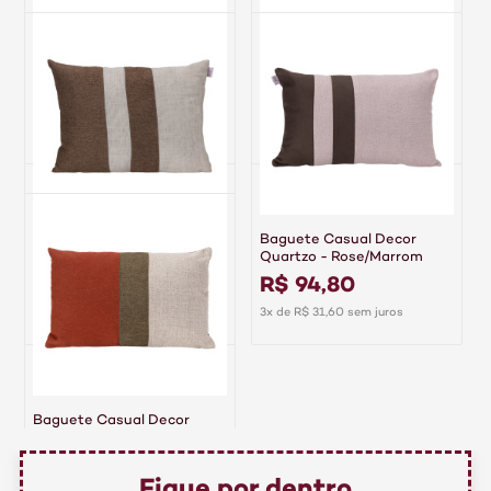
Baguete Casual Decor Onix
Baguete Casual Decor
- Cinza/Chumbo
Ambar - Caqui
R$ 103,30
R$ 96,40
4x de R$ 25,83 sem juros
3x de R$ 32,13 sem juros
Baguete Casual Decor
Baguete Casual Decor
Linho - Natural/Caqui
Quartzo - Rose/Marrom
R$ 93,60
R$ 94,80
3x de R$ 31,20 sem juros
3x de R$ 31,60 sem juros
Baguete Casual Decor
Terrena - Terracota
R$ 109,80
Fique por dentro