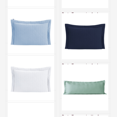
Porta Travesseiro Avulso
Porta Travesseiro Avulso
Com Debrum 200 Fios
Com Debrum 200 Fios
Hipercal Criarte Rosa
Hipercal Criarte Verde
Claro
R$ 33,00
R$ 33,00
1x de R$ 33,00 sem juros
1x de R$ 33,00 sem juros
Porta Travesseiro Avulso
Com Debrum 200 Fios
Porta Travesseiro Avulso
Hipercal Criarte Azul Claro
Com Debrum 200 Fios
Hipercal Criarte Azul
R$ 33,00
Marinho
R$ 33,00
1x de R$ 33,00 sem juros
1x de R$ 33,00 sem juros
Porta Travesseiro Avulso
Com Debrum 200 Fios
Hipercal Criarte Branco
Porta Travesseiro Xuxão