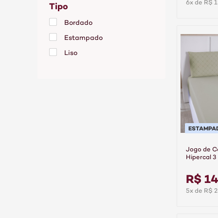
6x de R$ 1
Tipo
Poliéster
Bordado
Estampado
Liso
ESTAMPA
Jogo de C
Hipercal 3
Linea
R$ 14
5x de R$ 2