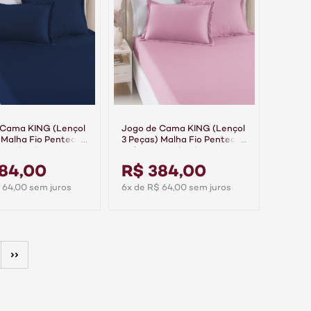
 Cama KING (Lençol
Jogo de Cama KING (Lençol
 Malha Fio Penteado
3 Peças) Malha Fio Penteado
0% Algodão Top Line
30/1 100% Algodão Top Line
rinho
Basic Rosa
84,00
R$ 384,00
 64,00 sem juros
6x de R$ 64,00 sem juros