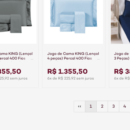
ama KING (Lençol
Jogo de Cama KING (Lençol
Jogo de
ercal 400 Fios
4 peças) Percal 400 Fios
3 Peças)
Class Chumbo
Algodão Class Azul
30/1 10
Basic Ma
355,50
R$ 1.355,50
R$ 3
25,92 sem juros
6x de R$ 225,92 sem juros
6x de R$
1
2
3
4