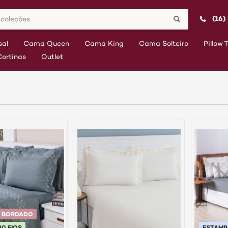
(16)
al
Cama Queen
Cama King
Cama Solteiro
Pillow 
Cortinas
Outlet
 BORDADO
30 FIOS
ESTAM