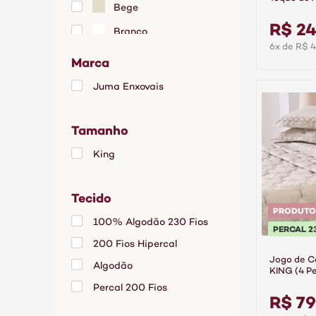
Bege
Premier C
R$ 2
Branco
6x de R$ 4
Cáqui
Marca
Chumbo
Juma Enxovais
Cinza
Tamanho
Grafite
Lilás
King
Palha
Tecido
Rosa
PRODUTO
100% Algodão 230 Fios
Rose
PERCAL 2
200 Fios Hipercal
Verde
Jogo de 
Algodão
KING (4 Pe
Fios 100%
Percal 200 Fios
Supreme 
R$ 79
Percal 400 Fios