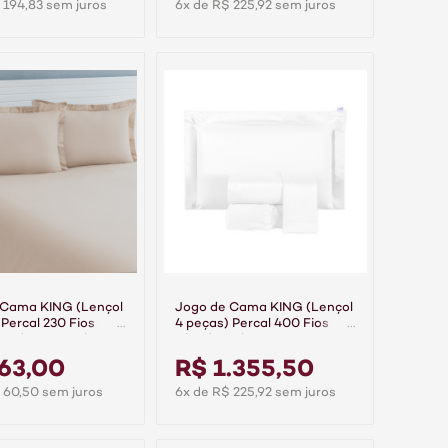
 194,83 sem juros
6x de R$ 225,92 sem juros
 Cama KING (Lençol
Jogo de Cama KING (Lençol
 Percal 230 Fios
4 peças) Percal 400 Fios
godão Casual Bege
Algodão Class Branco
63,00
R$ 1.355,50
 60,50 sem juros
6x de R$ 225,92 sem juros