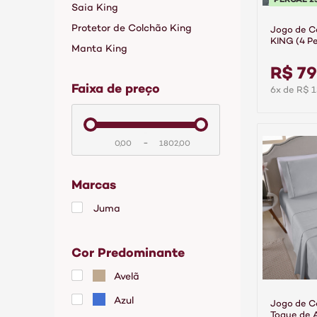
Saia King
Protetor de Colchão King
Jogo de 
KING (4 Pe
Manta King
Fios 100%
Supreme G
R$ 79
faixa de preço
6x de R$ 1
-
Marcas
Juma
Cor Predominante
Avelã
Azul
Jogo de C
Toque de 