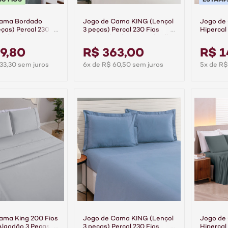
Cama Bordado
Jogo de Cama KING (Lençol
Jogo de
ças) Percal 230
3 peças) Percal 230 Fios
Hipercal
 Algodão
100% Algodão Casual Palha
rafite
9,80
R$ 363,00
R$ 1
33,30 sem juros
6x de R$ 60,50 sem juros
5x de R$
ama King 200 Fios
Jogo de Cama KING (Lençol
Jogo de
Algodão 3 Peças
3 peças) Percal 230 Fios
Hipercal