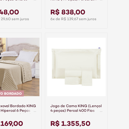
Fios 100% Algodão Bem Me
Quer Rosê
48,00
R$ 838,00
 29,60 sem juros
6x de R$ 139,67 sem juros
TO BORDADO
nxoval Bordado KING
Jogo de Cama KING (Lençol
 Hipercal 6 Peças
4 peças) Percal 400 Fios
e Duo Bege/Floral
Algodão Class Palha
.169,00
R$ 1.355,50