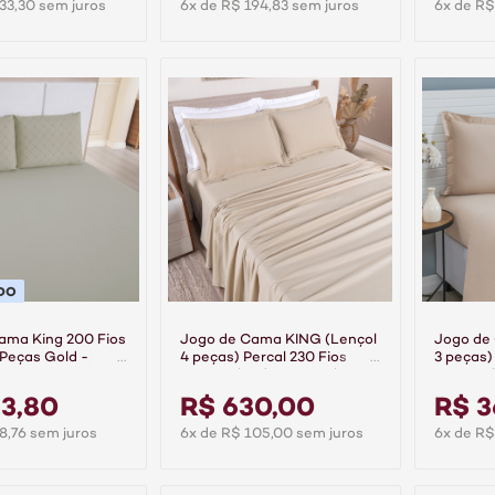
33,30 sem juros
6x de R$ 194,83 sem juros
6x de R$
DO
ama King 200 Fios
Jogo de Cama KING (Lençol
Jogo de
 Peças Gold -
4 peças) Percal 230 Fios
3 peças)
100% Algodão Casual Bege
100% Al
3,80
R$ 630,00
R$ 3
8,76 sem juros
6x de R$ 105,00 sem juros
6x de R$