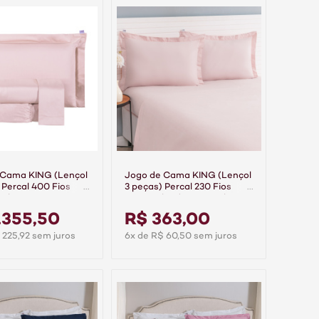
 Cama KING (Lençol
Jogo de Cama KING (Lençol
 Percal 400 Fios
3 peças) Percal 230 Fios
 Class Rosê
100% Algodão Casual Rosê
.355,50
R$ 363,00
 225,92 sem juros
6x de R$ 60,50 sem juros