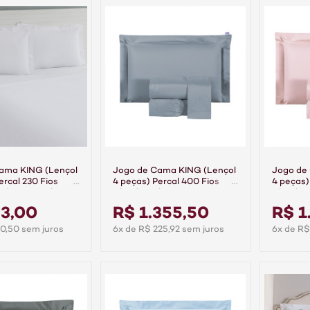
ama KING (Lençol
Jogo de Cama KING (Lençol
Jogo de
ercal 230 Fios
4 peças) Percal 400 Fios
4 peças)
odão Casual
Algodão Class Cinza
Algodão
63,00
R$ 1.355,50
R$ 1
0,50 sem juros
6x de R$ 225,92 sem juros
6x de R$