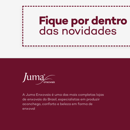
Fique por dentro
das novidades
A Juma Enxovais é uma das mais completas lojas
de enxovais do Brasil, especialistas em produzir
aconchego, conforto e beleza em forma de
enxoval