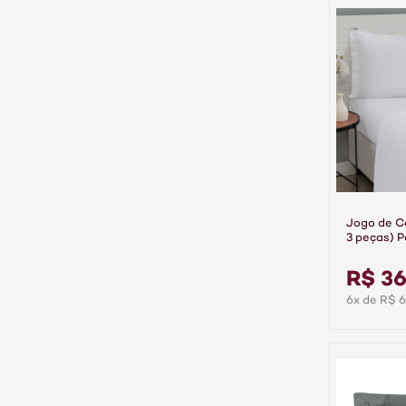
Jogo de C
3 peças) P
100% Alg
Branco
R$ 3
6x de R$ 6