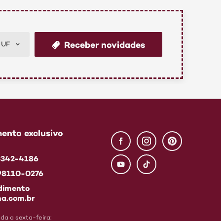
Receber novidades
UF
ento exclusivo
 3342-4186
 98110-0276
dimento
a.com.br
a a sexta-feira: