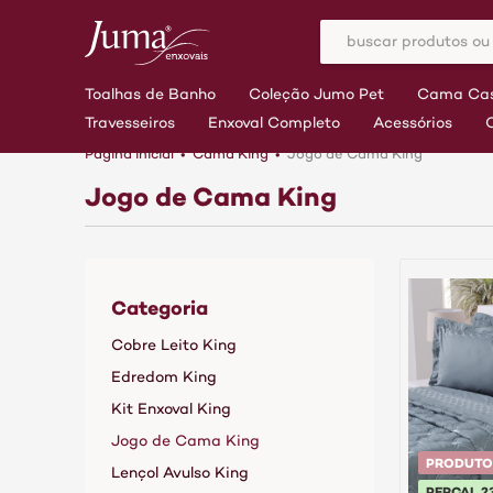
Toalhas de Banho
Coleção Jumo Pet
Cama Cas
Travesseiros
Enxoval Completo
Acessórios
Página inicial
Cama King
Jogo de Cama King
Jogo de Cama King
Categoria
Cobre Leito King
Edredom King
Kit Enxoval King
Jogo de Cama King
PRODUTO
Lençol Avulso King
PERCAL 2