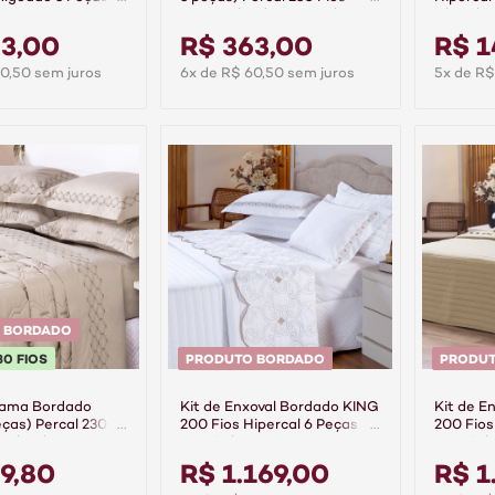
inza
100% Algodão Casual
Chumbo
Topázio
43,00
R$ 363,00
R$ 1
0,50 sem juros
6x de R$ 60,50 sem juros
5x de R$
 BORDADO
30 FIOS
PRODUTO BORDADO
PRODU
Cama Bordado
Kit de Enxoval Bordado KING
Kit de E
ças) Percal 230
200 Fios Hipercal 6 Peças
200 Fios
 Algodão
Versátile Duo
Versátil
Bege
Branco/Arabesco
9,80
R$ 1.169,00
R$ 1