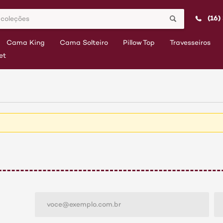
(16)
Cama King
Cama Solteiro
Pillow Top
Travesseiros
et