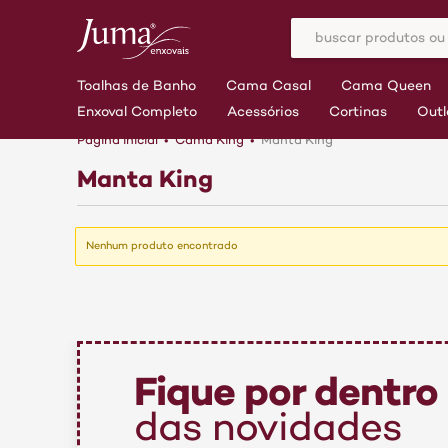
Toalhas de Banho
Cama Casal
Cama Queen
Enxoval Completo
Acessórios
Cortinas
Outl
Página inicial
Cama King
Manta King
Manta King
Nenhum produto encontrado
Fique por dentro
das novidades