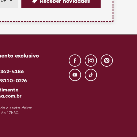
Receber novidades
UF
ento exclusivo
 3342-4186
 98110-0276
dimento
a.com.br
a a sexta-feira:
 às 17h30.