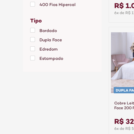
Branco/Ar
R$ 1.
400 Fios Hipercal
Tabaco
6x de R$ 1
Algodão
Verde
Tipo
Jacquard
Vinho
Bordado
Manta Microfibra
Dupla Face
Percal 200 Fios
Edredom
Percal 400 Fios
Estampado
Poliéster
Liso
Matelassado
DUPLA FA
Cobre Lei
Face 200 F
Dacar Bra
R$ 32
6x de R$ 5