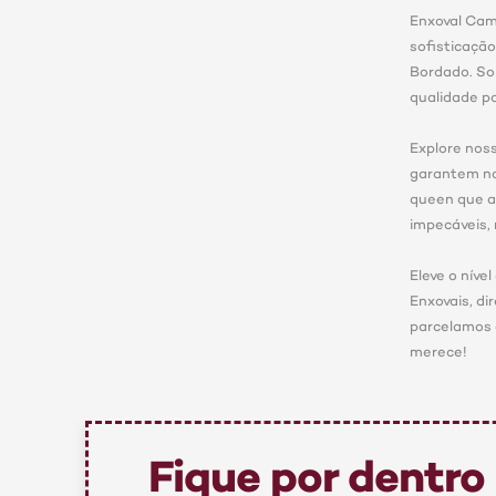
Enxoval Cam
sofisticação
Bordado. So
qualidade pa
Explore nos
garantem no
queen que a
impecáveis, 
Eleve o nív
Enxovais, di
parcelamos 
merece!
Fique por dentro