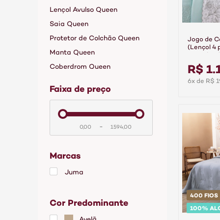
Lençol Avulso Queen
Saia Queen
Protetor de Colchão Queen
Jogo de 
(Lençol 4 
Manta Queen
Fios Algo
Branco/Ve
R$ 1.
Coberdrom Queen
6x de R$ 1
faixa de preço
-
Marcas
Juma
400 FIOS
Cor Predominante
100% AL
Avelã