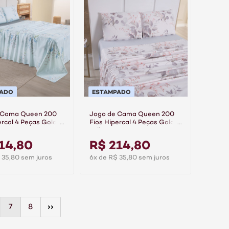
PADO
ESTAMPADO
 Cama Queen 200
Jogo de Cama Queen 200
ercal 4 Peças Gold -
Fios Hipercal 4 Peças Gold -
Folhare
14,80
R$ 214,80
 35,80 sem juros
6x de R$ 35,80 sem juros
7
8