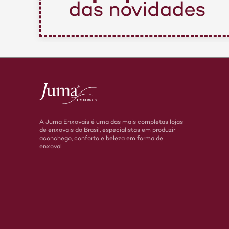
das novidades
A Juma Enxovais é uma das mais completas lojas
de enxovais do Brasil, especialistas em produzir
aconchego, conforto e beleza em forma de
enxoval