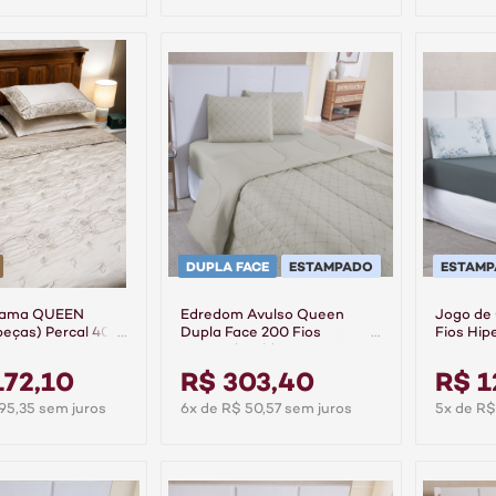
DUPLA FACE
ESTAMPADO
ESTAM
Cama QUEEN
Edredom Avulso Queen
Jogo de
peças) Percal 400
Dupla Face 200 Fios
Fios Hip
dão Requinte
Hipercal Gold - Linea
Aurora
ui
172,10
R$ 303,40
R$ 1
95,35 sem juros
6x de R$ 50,57 sem juros
5x de R$