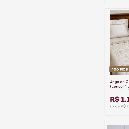
400 FIOS
Jogo de 
(Lençol 4 
Fios Algo
Bege/Caq
R$ 1.
6x de R$ 1