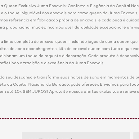
a Queen Exclusivo Juma Enxovais: Conforto e Elegância da Capital Nac
 e o toque inigualável dos enxovais para cama queen da Juma Enxovais, 
mos referência em fabricação própria de enxovais, e cada peça é cuid
ra proporcionar maciez incomparável, durabilidade excepcional e um vi
sa linha completa de enxoval queen, incluindo jogos de cama queen qu
ites de sono aconchegantes, kits de enxoval queen com tudo o que você
dicionam um toque de requinte à decoração. Cada produto é desenvo
refletindo a tradição e a excelência da Juma Enxovais.
el do seu descanso e transforme suas noites de sono em momentos de pu
reto da Capital Nacional do Bordado, pode oferecer. Enviamos para todo o
em até 10x SEM JUROS! Aproveite nossas ofertas exclusivas e renove s