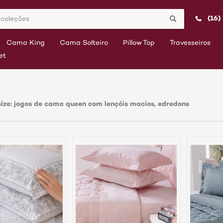
(16)
Cama King
Cama Solteiro
Pillow Top
Travesseiros
et
ize: jogos de cama queen com lençóis macios, edredons