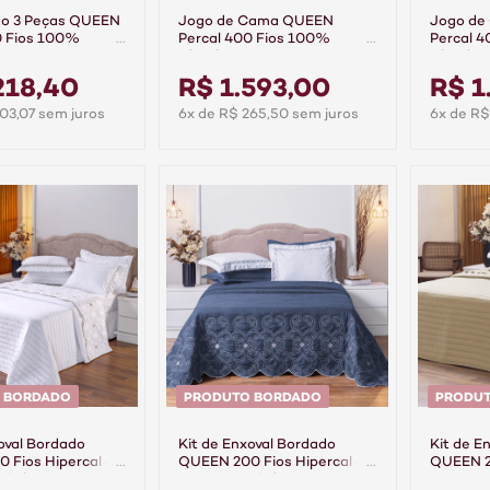
to 3 Peças QUEEN
Jogo de Cama QUEEN
Jogo d
0 Fios 100%
Percal 400 Fios 100%
Percal 
jour Cinza
Algodão Ajour Cinza
Algodão
218,40
R$ 1.593,00
R$ 1
03,07 sem juros
6x de R$ 265,50 sem juros
6x de R$
 BORDADO
PRODUTO BORDADO
PRODU
oval Bordado
Kit de Enxoval Bordado
Kit de E
 Fios Hipercal 6
QUEEN 200 Fios Hipercal 6
QUEEN 20
sátile Duo
Peças Versátile Duo
Peças Ve