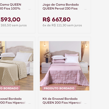
e Cama QUEEN
Jogo de Cama Bordado
400 Fios 100%
QUEEN Percal 230 Fios
 Ajour Rose
100% Algodão Pontual
Branco/Cáqui
.593,00
R$ 667,80
 265,50 sem juros
6x de R$ 111,30 sem juros
TO BORDADO
PRODUTO BORDADO
nxoval Bordado
Kit de Enxoval Bordado
0 Fios Hipercal 6
QUEEN 200 Fios Hipercal 6
rsátile Duo
Peças Versátile Duo