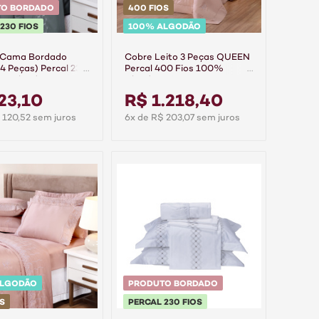
TO BORDADO
400 FIOS
230 FIOS
100% ALGODÃO
 Cama Bordado
Cobre Leito 3 Peças QUEEN
 Peças) Percal 230
Percal 400 Fios 100%
0% Algodão
Algodão Ajour Rose
 Grafite
23,10
R$ 1.218,40
 120,52 sem juros
6x de R$ 203,07 sem juros
ALGODÃO
PRODUTO BORDADO
S
PERCAL 230 FIOS