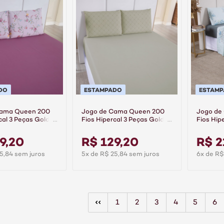
DO
ESTAMPADO
ESTAM
Cama Queen 200
Jogo de Cama Queen 200
Jogo de
cal 3 Peças Gold -
Fios Hipercal 3 Peças Gold -
Fios Hip
Linea
Aurora
9,20
R$ 129,20
R$ 2
5,84 sem juros
5x de R$ 25,84 sem juros
6x de R$
1
2
3
4
5
6