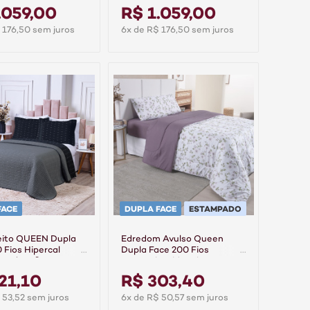
ral
Rose/Floral
.059,00
R$ 1.059,00
 176,50 sem juros
6x de R$ 176,50 sem juros
FACE
DUPLA FACE
ESTAMPADO
eito QUEEN Dupla
Edredom Avulso Queen
 Fios Hipercal
Dupla Face 200 Fios
eto/Grafite
Hipercal Gold - Liberty
21,10
R$ 303,40
 53,52 sem juros
6x de R$ 50,57 sem juros