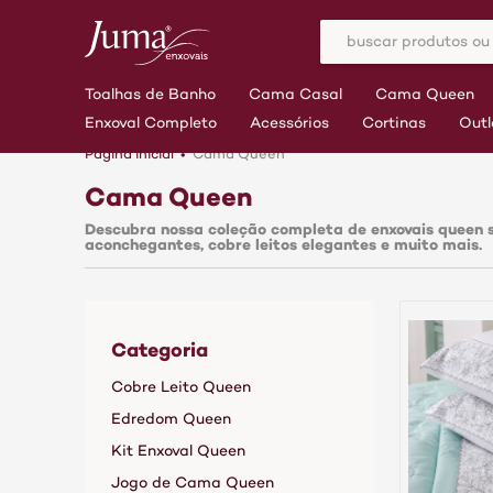
Toalhas de Banho
Cama Casal
Cama Queen
Enxoval Completo
Acessórios
Cortinas
Outl
Página inicial
Cama Queen
Cama Queen
Descubra nossa coleção completa de enxovais queen s
aconchegantes, cobre leitos elegantes e muito mais.
Categoria
Cobre Leito Queen
Edredom Queen
Kit Enxoval Queen
Jogo de Cama Queen