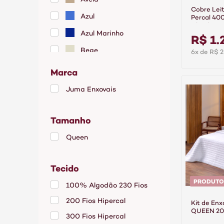
Cobre Lei
Azul
Percal 40
Algodão A
Azul Marinho
R$ 1.
Bege
6x de R$ 2
Branco
Marca
Cáqui
Juma Enxovais
Chumbo
Tamanho
Cinza
Grafite
Queen
Lilás
Tecido
Marrom
PRODUTO
100% Algodão 230 Fios
Palha
200 Fios Hipercal
Rosa
Kit de Enx
QUEEN 200
300 Fios Hipercal
Peças Ver
Rose