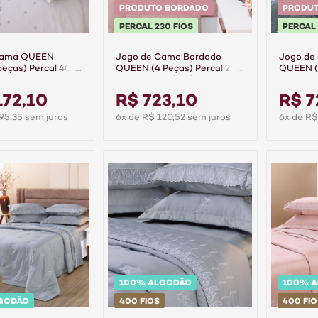
PRODUTO BORDADO
PRODU
PERCAL 230 FIOS
PERCAL 
Cama QUEEN
Jogo de Cama Bordado
Jogo de
peças) Percal 400
QUEEN (4 Peças) Percal 230
QUEEN (4
dão Requinte
Fios 100% Algodão
Fios 10
rde
Supreme Rose
Supreme
172,10
R$ 723,10
R$ 7
95,35 sem juros
6x de R$ 120,52 sem juros
6x de R$
100% ALGODÃO
100% 
GODÃO
400 FIOS
400 FIO