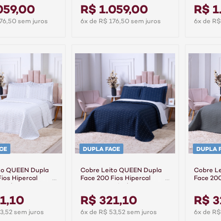
abesco
Topázio/Arabesco
Bege/Flo
059,00
R$ 1.059,00
R$ 1
76,50 sem juros
6x de R$ 176,50 sem juros
6x de R$
CE
DUPLA FACE
DUPLA 
to QUEEN Dupla
Cobre Leito QUEEN Dupla
Cobre L
ios Hipercal
Face 200 Fios Hipercal
Face 200
nco/Branco
Dacar Marinho/Branco
Dacar Pr
1,10
R$ 321,10
R$ 3
3,52 sem juros
6x de R$ 53,52 sem juros
6x de R$