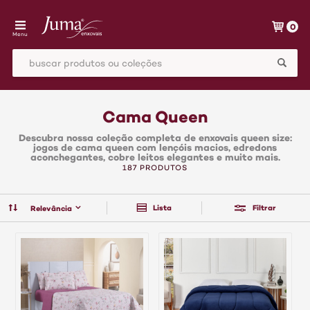
0
Menu
Cama Queen
Descubra nossa coleção completa de enxovais queen size:
jogos de cama queen com lençóis macios, edredons
aconchegantes, cobre leitos elegantes e muito mais.
187 PRODUTOS
Lista
Filtrar
Relevância