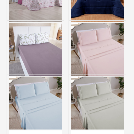
Cobre Leito Dupla Face
Coberdrom Fleece Dupla
QUEEN 200 Fios Hipercal
Face QUEEN Sonata -
Gold - Cassis
Marinho
R$ 298,30
R$ 413,90
6x de R$ 49,72 sem juros
6x de R$ 68,98 sem juros
Jogo de Cama Queen 200
Jogo de Cama Queen 200
Fios Hipercal 3 Peças Gold -
Fios Toque de Algodão 4
Liberty
Peças Premier Rosa
R$ 129,20
R$ 377,00
5x de R$ 25,84 sem juros
6x de R$ 62,83 sem juros