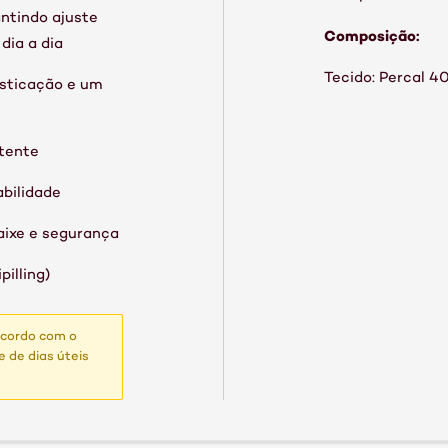
antindo ajuste
Composição:
dia a dia
Tecido: Percal 
isticação e um
stente
bilidade
aixe e segurança
illing)
acordo com o
 de dias úteis