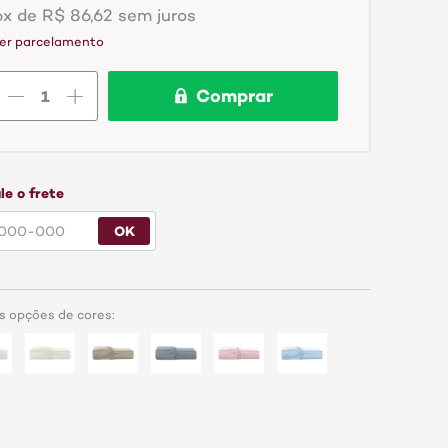
6x de R$ 86,62 sem juros
er parcelamento
Comprar
le o frete
OK
s opções de cores: