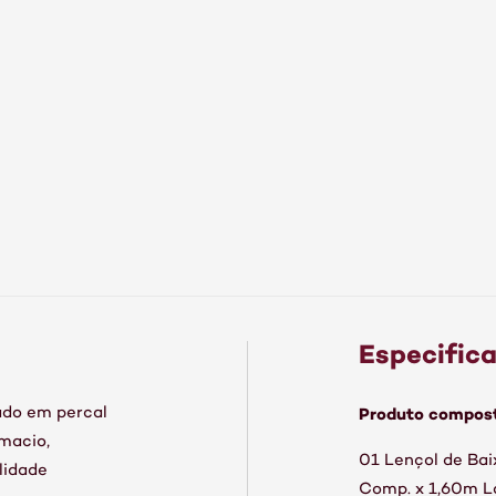
Especific
Produto compost
ado em percal
macio,
01 Lençol de Bai
lidade
Comp. x 1,60m La