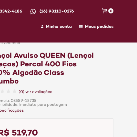
 3342-4186
(16) 98110-0276
0
Minha conta
Meus pedidos
ass Chumbo
çol Avulso QUEEN (Lençol
eças) Percal 400 Fios
0% Algodão Class
umbo
(0) ver avaliações
ência: 03559-15735
nibilidade: Imediata para postagem
pecificações
R$ 519,70