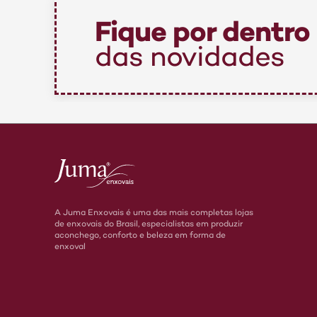
Fique por dentro
das novidades
A Juma Enxovais é uma das mais completas lojas
de enxovais do Brasil, especialistas em produzir
aconchego, conforto e beleza em forma de
enxoval