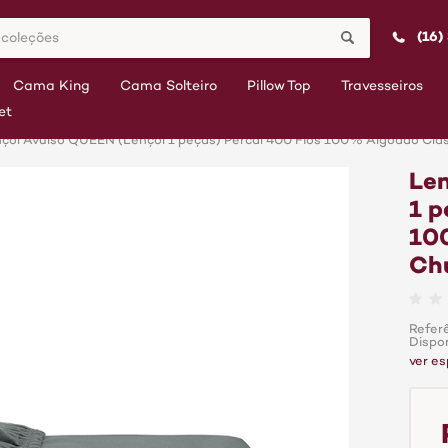
(16)
Cama King
Cama Solteiro
Pillow Top
Travesseiros
et
çol Avulso QUEEN (Lençol 1 peças) Percal 400 Fios 100% Algodão Cl
Len
1 p
10
Ch
Refer
Dispo
ver es