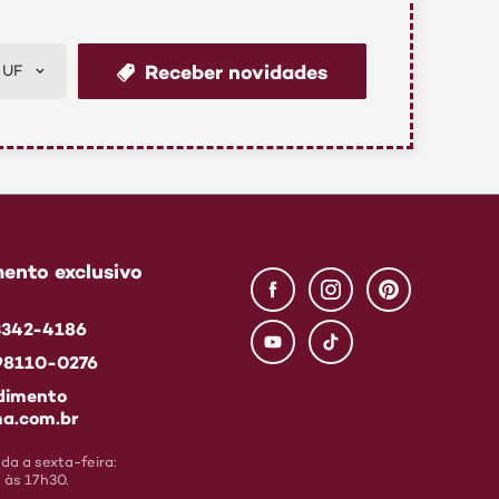
Receber novidades
UF
ento exclusivo
 3342-4186
 98110-0276
dimento
a.com.br
a a sexta-feira:
 às 17h30.