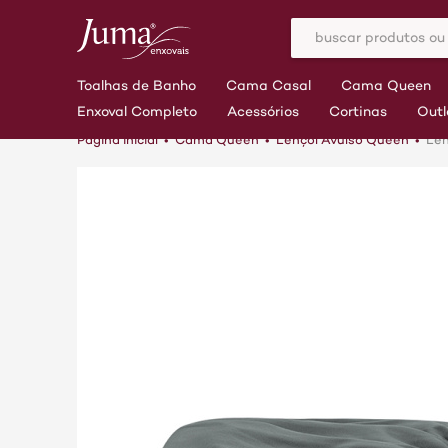
Toalhas de Banho
Cama Casal
Cama Queen
Enxoval Completo
Acessórios
Cortinas
Outl
Página inicial
Cama Queen
Lençol Avulso Queen
Len