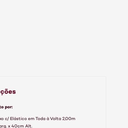
ações
o por:
xo c/ Elástico em Toda à Volta 2,00m
rg. x 40cm Alt.