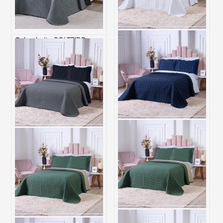
Cobre Leito SOLTEIRO
Cobre Leito CASAL Dupla
Dupla Face 200 Fios
Face 200 Fios Hipercal
Hipercal Dacar
Dacar Branco/Branco
Preto/Grafite
R$ 283,70
R$ 219,70
6x de R$ 47,28 sem juros
6x de R$ 36,62 sem juros
Cobre Leito KING Dupla
Cobre Leito KING Dupla
Face 200 Fios Hipercal
Face 200 Fios Hipercal
Dacar Marinho/Branco
Dacar Preto/Grafite
R$ 442,80
R$ 442,80
6x de R$ 73,80 sem juros
6x de R$ 73,80 sem juros
Cobre Leito QUEEN Dupla