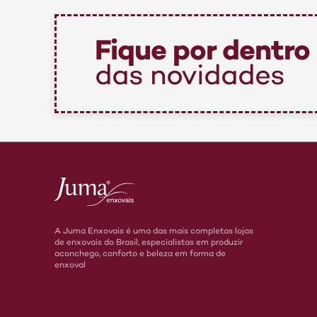
Fique por dentro
das novidades
A Juma Enxovais é uma das mais completas lojas
de enxovais do Brasil, especialistas em produzir
aconchego, conforto e beleza em forma de
enxoval