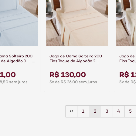
ama Solteiro 200
Jogo de Cama Solteiro 200
Jogo de
 de Algodão 3
Fios Toque de Algodão 2
Fios Toq
mier Azul
Peças Premier Bege
Peças Pr
1,00
R$ 130,00
R$ 1
8,50 sem juros
5x de R$ 26,00 sem juros
5x de R$
1
2
3
4
5