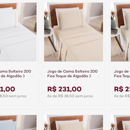
ama Solteiro 200
Jogo de Cama Solteiro 200
Jogo de
 de Algodão 3
Fios Toque de Algodão 3
Fios Toq
mier Branco
Peças Premier Bege
Peças Pr
1,00
R$ 231,00
R$ 2
8,50 sem juros
6x de R$ 38,50 sem juros
6x de R$