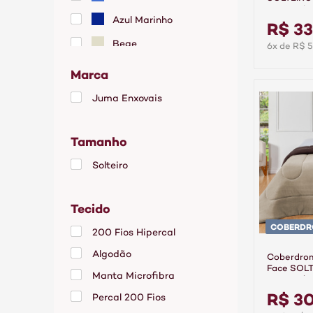
100% Algo
Azul Marinho
Verde
R$ 33
Bege
6x de R$ 5
Branco
Marca
Cáqui
Juma Enxovais
Chumbo
Tamanho
Cinza
Marrom
Solteiro
Palha
Tecido
Rosa
COBERDR
200 Fios Hipercal
Rose
Algodão
Tabaco
Coberdrom
Face SOLT
Manta Microfibra
Marrom/B
Verde
R$ 3
Percal 200 Fios
Vinho