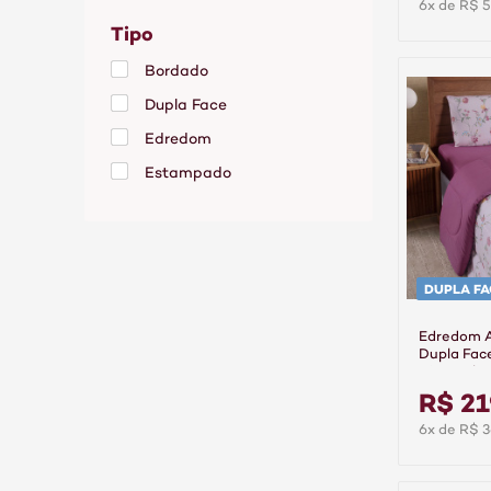
6x de R$ 5
Poliéster
Tipo
Bordado
Dupla Face
Edredom
Estampado
Liso
Matelassado
DUPLA FA
Edredom A
Dupla Fac
Hipercal G
R$ 21
6x de R$ 3