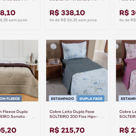
dão Pontual -
100% Algodão Pontual -
Bege
Grafite
8,10
R$ 338,10
R$ 3
6,35 sem juros
6x de R$ 56,35 sem juros
6x de R$
OM FLEECE
ESTAMPADO
DUPLA FACE
ESTAM
 Fleece Dupla
Cobre Leito Dupla Face
Cobre Le
EIRO Sonata -
SOLTEIRO 200 Fios Hipercal
SOLTEIRO
ege
Gold - Aurora
Gold - C
05,20
R$ 215,70
R$ 2