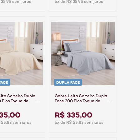
 35,95 sem juros
6x de R$ 35,95 sem juros
FACE
DUPLA FACE
ito Solteiro Dupla
Cobre Leito Solteiro Dupla
 Fios Toque de
Face 200 Fios Toque de
2 Peças Premier
Algodão 2 Peças Premier
Cinza
35,00
R$ 335,00
 55,83 sem juros
6x de R$ 55,83 sem juros