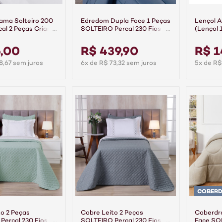
ama Solteiro 200
Edredom Dupla Face 1 Peças
Lençol 
cal 2 Peças Criarte
SOLTEIRO Percal 230 Fios
(Lençol 
100% Algodão Casual
Fios 10
Topázio
Topázio
,00
R$ 439,90
R$ 1
8,67 sem juros
6x de R$ 73,32 sem juros
5x de R$
COBERD
o 2 Peças
Cobre Leito 2 Peças
Coberdr
Percal 230 Fios
SOLTEIRO Percal 230 Fios
Face SO