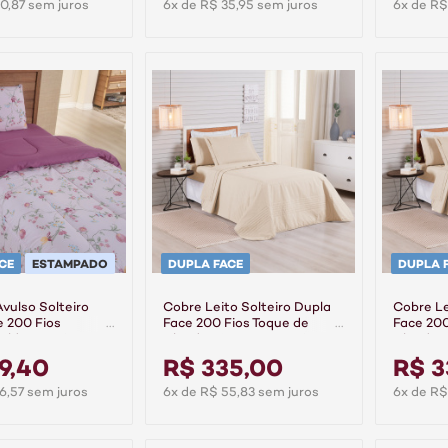
0,87 sem juros
6x de R$ 35,95 sem juros
6x de R$
CE
ESTAMPADO
DUPLA FACE
DUPLA 
vulso Solteiro
Cobre Leito Solteiro Dupla
Cobre Le
e 200 Fios
Face 200 Fios Toque de
Face 200
old - Cassis
Algodão 2 Peças Premier
Algodão 
Bege
Palha
9,40
R$ 335,00
R$ 3
6,57 sem juros
6x de R$ 55,83 sem juros
6x de R$