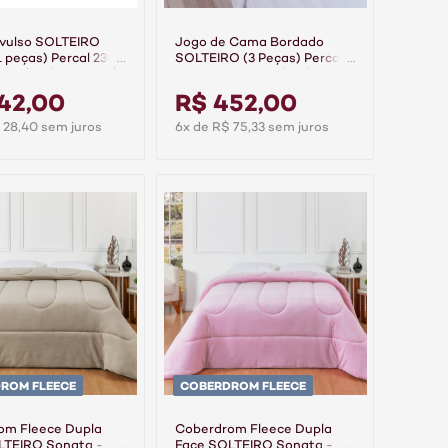
Avulso SOLTEIRO
Jogo de Cama Bordado
1 peças) Percal 230
SOLTEIRO (3 Peças) Percal
0% Algodão Casual
230 Fios 100% Algodão
Bem Me Quer Rosê
42,00
R$ 452,00
 28,40 sem juros
6x de R$ 75,33 sem juros
ROM FLEECE
COBERDROM FLEECE
om Fleece Dupla
Coberdrom Fleece Dupla
LTEIRO Sonata -
Face SOLTEIRO Sonata -