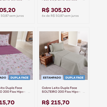
Rosa Velho
05,20
R$ 305,20
 50,87 sem juros
6x de R$ 50,87 sem juros
PADO
DUPLA FACE
ESTAMPADO
DUPLA FACE
ito Dupla Face
Cobre Leito Dupla Face
 200 Fios Hipercal
SOLTEIRO 200 Fios Hipercal
assis
Gold - Linea
15,70
R$ 215,70