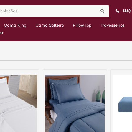
(16)
Cama King
Cama Solteiro
Pillow Top
Travesseiros
et