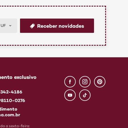
Receber novidades
UF
ento exclusivo
 3342-4186
 98110-0276
dimento
a.com.br
a a sexta-feira: