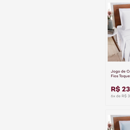
Jogo de C
Fios Toque
Peças Pre
R$ 23
6x de R$ 3