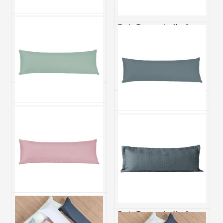
Fronha Xuxão Avulsa Com
Porta Travesseiro Xuxão
Zíper 200 Fios Hipercal
Avulso com Debrum e Zíper
Criarte Verde
200 Fios Toque de Algodão
Premier Rosa
R$ 35,50
R$ 84,00
1x de R$ 35,50 sem juros
3x de R$ 28,00 sem juros
Fronha Xuxão Avulsa Com
Zíper 200 Fios Hipercal
Fronha Xuxão Avulsa Com
Criarte Verde Claro
Zíper 200 Fios Hipercal
Criarte Chumbo
R$ 35,50
R$ 35,50
1x de R$ 35,50 sem juros
1x de R$ 35,50 sem juros
Fronha Xuxão Avulsa Com
Zíper 200 Fios Hipercal
Porta Travesseiro Xuxão
Criarte Rosa
Avulso Com Debrum e Zíper