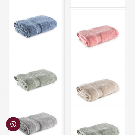
Toalha de Banho Super Soft
Toalha de Banho Super Soft
Twist Cinza
Twist Bege
de
R$ 119,90
por
R$ 89,90
Produto indisponível
25%
OFF
3x de R$ 29,97 sem juros
Toalha de Banho Super Soft
Twist Azul
Toalha de Banho Super Soft
de
R$ 119,90
por
R$ 89,90
Twist Rosa
25%
OFF
de
R$ 119,90
por
R$ 89,90
3x de R$ 29,97 sem juros
25%
OFF
3x de R$ 29,97 sem juros
Toalha de Banho Super Soft
Twist Verde
Toalha de Rosto Super Soft
Twist Bege
Produto indisponível