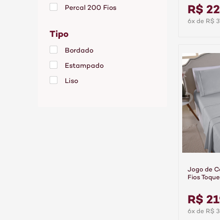
R$ 2
Percal 200 Fios
6x de R$ 3
Percal 400 Fios
Tipo
Poliéster
Bordado
Estampado
Liso
Jogo de 
Fios Toque
Peças Pre
R$ 21
6x de R$ 3