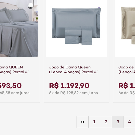
Cama QUEEN
Jogo de Cama Queen
Jogo de
peças) Percal 400
(Lençol 4 peças) Percal 400
(Lençol 
dão Andorra Cinza
Fios Algodão Class Cinza
Fios Alg
593,50
R$ 1.192,90
R$ 1
65,58 sem juros
6x de R$ 198,82 sem juros
6x de R$
1
2
3
4