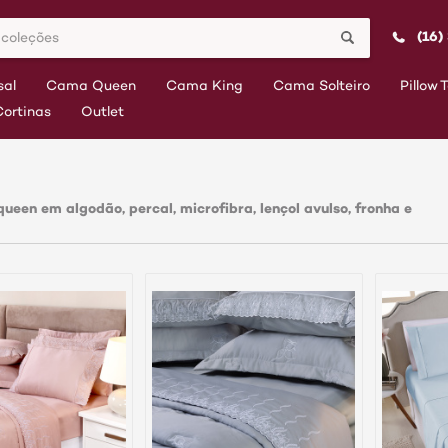
(16)
al
Cama Queen
Cama King
Cama Solteiro
Pillow 
Cortinas
Outlet
een em algodão, percal, microfibra, lençol avulso, fronha e