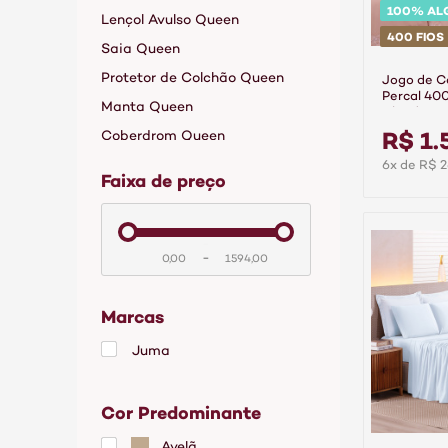
100% AL
Lençol Avulso Queen
400 FIOS
Saia Queen
Protetor de Colchão Queen
Jogo de 
Percal 40
Manta Queen
Algodão A
R$ 1.
Coberdrom Queen
6x de R$ 2
faixa de preço
-
Marcas
Juma
Cor Predominante
Avelã