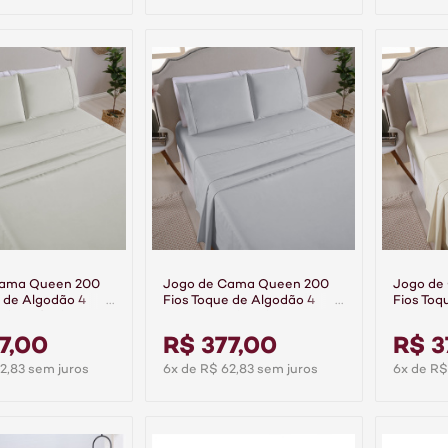
Cama Queen 200
Jogo de Cama Queen 200
Jogo de
 de Algodão 4
Fios Toque de Algodão 4
Fios Toq
mier Cáqui
Peças Premier Cinza
Peças Pr
7,00
R$ 377,00
R$ 3
2,83 sem juros
6x de R$ 62,83 sem juros
6x de R$