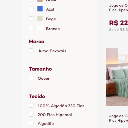
Jogo de 
Azul
Fios Hiper
Branco
Bege
R$ 2
Branco
6x de R$ 3
Cáqui
Marca
Chumbo
Juma Enxovais
Cinza
Tamanho
Grafite
Lilás
Queen
Palha
Tecido
Rosa
100% Algodão 230 Fios
Rose
200 Fios Hipercal
Verde
Jogo de 
Fios Hiper
Algodão
Verde Cla