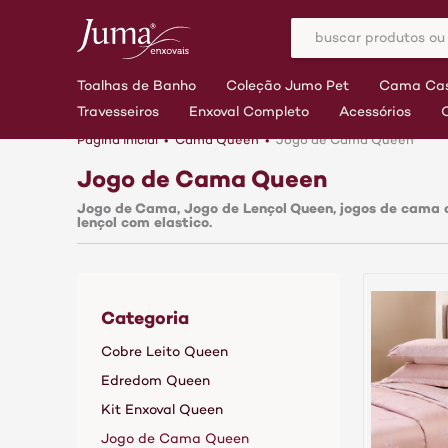
Toalhas de Banho
Coleção Jumo Pet
Cama Cas
Travesseiros
Enxoval Completo
Acessórios
Página inicial
Cama Queen
Jogo de Cama Queen
Jogo de Cama Queen
Jogo de Cama, Jogo de Lençol Queen, jogos de cama qu
lençol com elastico.
Categoria
Cobre Leito Queen
Edredom Queen
Kit Enxoval Queen
Jogo de Cama Queen