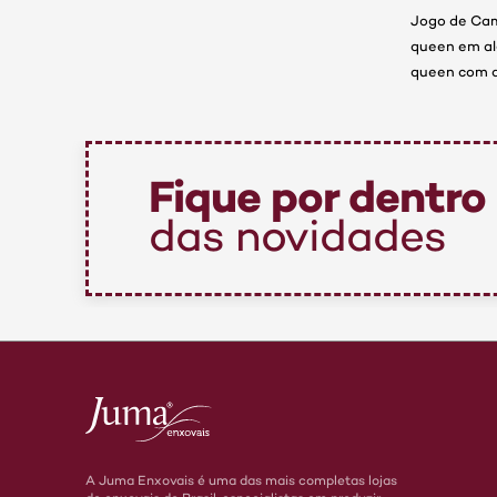
Jogo de Cam
queen em alg
queen com a
Fique por dentro
das novidades
A Juma Enxovais é uma das mais completas lojas