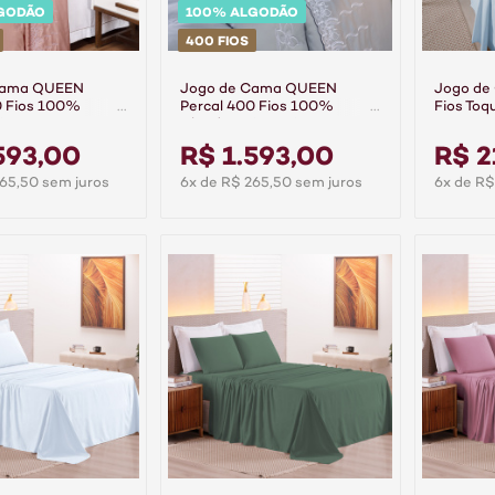
GODÃO
100% ALGODÃO
400 FIOS
Cama QUEEN
Jogo de Cama QUEEN
Jogo de
0 Fios 100%
Percal 400 Fios 100%
Fios Toq
jour Rose
Algodão Ajour Cinza
Peças Pr
593,00
R$ 1.593,00
R$ 2
65,50 sem juros
6x de R$ 265,50 sem juros
6x de R$