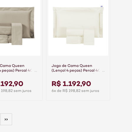
 Cama Queen
Jogo de Cama Queen
4 peças) Percal 400
(Lençol 4 peças) Percal 400
odão Class Bege
Fios Algodão Class Palha
.192,90
R$ 1.192,90
 198,82 sem juros
6x de R$ 198,82 sem juros