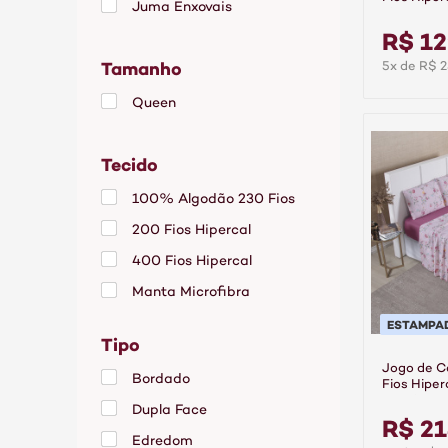
Juma Enxovais
Linea
Lilás
R$ 12
Tamanho
Marrom
5x de R$ 2
Rosa
Queen
Rose
Tecido
Tabaco
100% Algodão 230 Fios
Vinho
200 Fios Hipercal
400 Fios Hipercal
Manta Microfibra
Percal 400 Fios
ESTAMPA
Tipo
Poliéster
Jogo de 
Bordado
Fios Hiper
Cassis
Dupla Face
R$ 21
Edredom