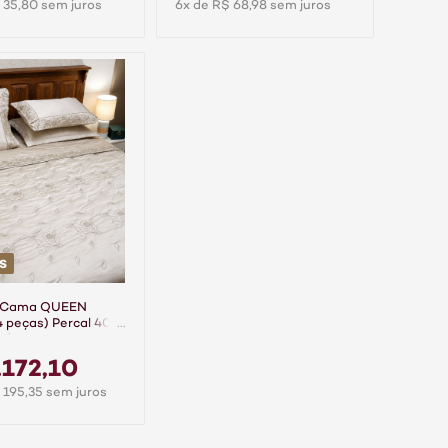
 35,80 sem juros
6x de R$ 68,98 sem juros
S
e Cama QUEEN
4 peças) Percal 400
odão Requinte
qui
.172,10
 195,35 sem juros