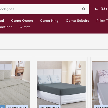
(16)
al
Cama Queen
Cama King
Cama Solteiro
Pillow 
Cortinas
Outlet
CE
ESTAMPADO
ESTAMPADO
ESTAM