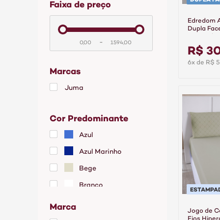
faixa de preço
Edredom 
Dupla Fac
-
Hipercal G
R$ 3
6x de R$ 5
Marcas
Juma
Cor Predominante
Azul
Azul Marinho
Bege
Branco
ESTAMPA
Cinza
Marca
Jogo de 
Grafite
Fios Hiper