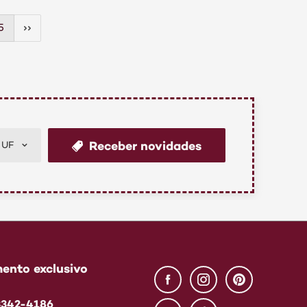
5
Receber novidades
UF
ento exclusivo
 3342-4186