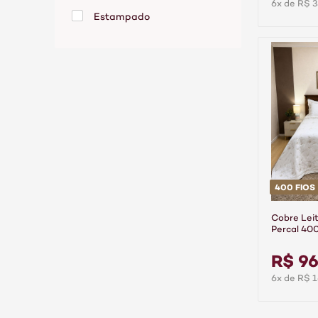
6x de R$ 3
Estampado
Liso
Matelassado
400 FIOS
Cobre Lei
Percal 40
Requinte 
R$ 96
6x de R$ 1