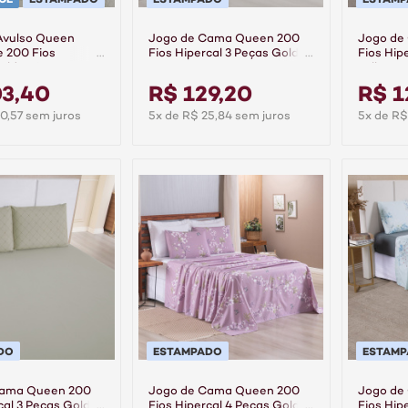
Avulso Queen
Jogo de Cama Queen 200
Jogo de
e 200 Fios
Fios Hipercal 3 Peças Gold -
Fios Hip
old - Linea
Aurora
Folhare
03,40
R$ 129,20
R$ 1
0,57 sem juros
5x de R$ 25,84 sem juros
5x de R$
DO
ESTAMPADO
ESTAM
Cama Queen 200
Jogo de Cama Queen 200
Jogo de
cal 3 Peças Gold -
Fios Hipercal 4 Peças Gold -
Fios Hip