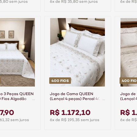
5,80 sem juros
6x de R$ 35,80 sem juros
6x de R$
400 FIOS
400 FIO
to 3 Peças QUEEN
Jogo de Cama QUEEN
Jogo d
0 Fios Algodão
(Lençol 4 peças) Percal 400
(Lençol 
Branco
Fios Algodão Requinte
Fios Alg
Branco/Caqui
Bege/Ca
7,90
R$ 1.172,10
R$ 1
61,32 sem juros
6x de R$ 195,35 sem juros
6x de R$