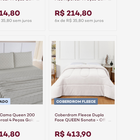
Folhare
14,80
R$ 214,80
 35,80 sem juros
6x de R$ 35,80 sem juros
PADO
COBERDROM FLEECE
 Cama Queen 200
Coberdrom Fleece Dupla
ercal 4 Peças Gold -
Face QUEEN Sonata - Off
White
14,80
R$ 413,90