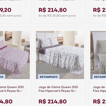
Anne
Aurora
9,20
R$ 214,80
R$ 2
5,84 sem juros
6x de R$ 35,80 sem juros
6x de R$
DO
ESTAMPADO
ESTAM
Cama Queen 200
Jogo de Cama Queen 200
Jogo de
cal 4 Peças Gold -
Fios Hipercal 4 Peças Gold -
Fios Hip
Liberty
Linea
4,80
R$ 214,80
R$ 2