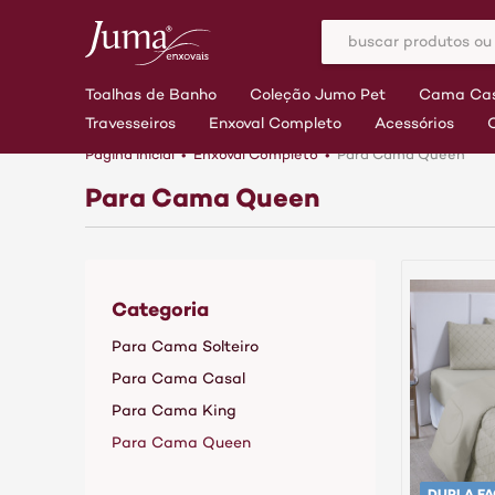
Toalhas de Banho
Coleção Jumo Pet
Cama Cas
Travesseiros
Enxoval Completo
Acessórios
Página inicial
Enxoval Completo
Para Cama Queen
Para Cama Queen
Categoria
Para Cama Solteiro
Para Cama Casal
Para Cama King
Para Cama Queen
DUPLA FA