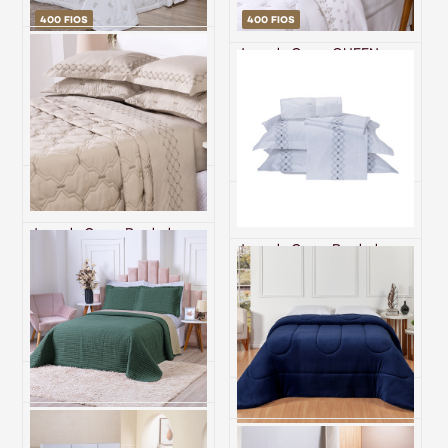
400 FIOS
400 FIOS
Cobre Leito 3 Peças QUEEN
Jogo de Cama QUEEN
Percal 400 Fios 100%
Percal 400 Fios 100%
Algodão Imperial Branco
Algodão Imperial
Branco/Caqui
R$ 1.262,60
R$ 1.496,70
6x de R$ 210,43 sem juros
6x de R$ 249,45 sem juros
Jogo de Cama Bordado
QUEEN (4 Peças) Percal 230
Jogo de Cama Bordado
Fios 100% Algodão
QUEEN Percal 230 Fios
Supreme Bege
100% Algodão Pontual
Branco/Grafite
R$ 723,10
R$ 667,80
6x de R$ 120,52 sem juros
6x de R$ 111,30 sem juros
Cobre Leito QUEEN Dupla
Face 200 Fios Hipercal
Coberdrom Fleece Dupla