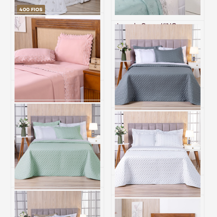
400 FIOS
Cobre Leito 3 Peças KING
Jogo de Cama KING
Percal 400 Fios 100%
(Lençol 4 peças) Percal 400
Algodão Imperial Branco
Fios Algodão Requinte
Branco/Verde
R$ 1.515,00
R$ 1.327,20
6x de R$ 252,50 sem juros
6x de R$ 221,20 sem juros
Jogo de Cama Bordado
KING 400 Fios Hipercal 4
Cobre Leito 3 Peças KING
Peças Florence - Rose
Percal 230 Fios 100%
Algodão Pontual - Grafite
R$ 665,50
R$ 667,80
6x de R$ 110,92 sem juros
6x de R$ 111,30 sem juros
Cobre Leito 3 Peças KING
Percal 230 Fios 100%
Cobre Leito 3 Peças KING
Algodão Pontual - Verde
Percal 230 Fios 100%