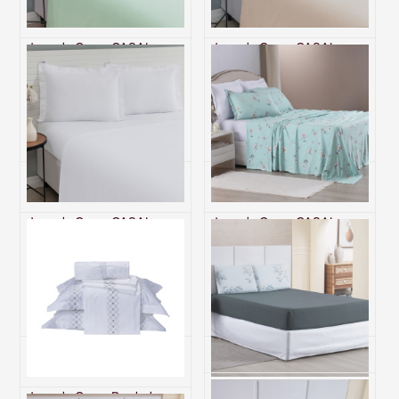
Jogo de Cama CASAL
Jogo de Cama CASAL
(Lençol 3 peças) Percal 230
(Lençol 3 peças) Percal 230
Fios 100% Algodão Casual
Fios 100% Algodão Casual
Verde
Bege
R$ 276,00
R$ 276,00
6x de R$ 46,00 sem juros
6x de R$ 46,00 sem juros
Jogo de Cama CASAL
Jogo de Cama CASAL
(Lençol 3 peças) Percal 230
(Lençol 4 Peças) Malha Fio
Fios 100% Algodão Casual
Penteado 30/1 100%
Branco
Algodão Top Line Margarida
R$ 276,00
R$ 508,00
6x de R$ 46,00 sem juros
6x de R$ 84,67 sem juros
Jogo de Cama Bordado
Jogo de Cama Casal 200